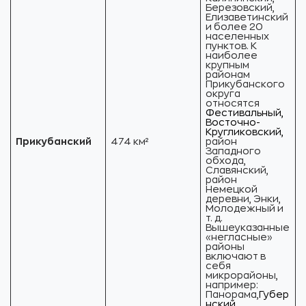
Березовский,
Елизаветинский
и более 20
населенных
пунктов. К
наиболее
крупным
районам
Прикубанского
округа
относятся
Фестивальный,
Восточно-
Кругликовский,
Прикубанский
474 км²
район
Западного
обхода,
Славянский,
район
Немецкой
деревни, Энки,
Молодежный и
т. д.
Вышеуказанные
«негласные»
районы
включают в
себя
микрорайоны,
например:
Панорама,
Губер
нский,