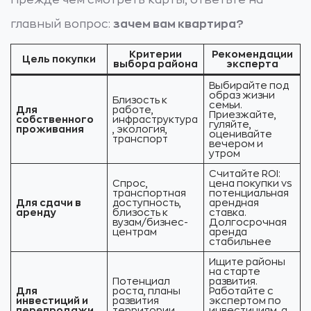
Прежде чем смотреть карты, ответьте на
главный вопрос:
зачем вам квартира?
Критерии
Рекомендации
Цель покупки
выбора района
эксперта
Выбирайте под
образ жизни
Близость к
семьи.
Для
работе,
Приезжайте,
собственного
инфраструктура
гуляйте,
проживания
, экология,
оценивайте
транспорт
вечером и
утром
Считайте ROI:
Спрос,
цена покупки vs
транспортная
потенциальная
Для сдачи в
доступность,
арендная
аренду
близость к
ставка.
вузам/бизнес-
Долгосрочная
центрам
аренда
стабильнее
Ищите районы
на старте
Потенциал
развития.
Для
роста, планы
Работайте с
инвестиций и
развития
экспертом по
перепродажи
территории,
инвестициям, а