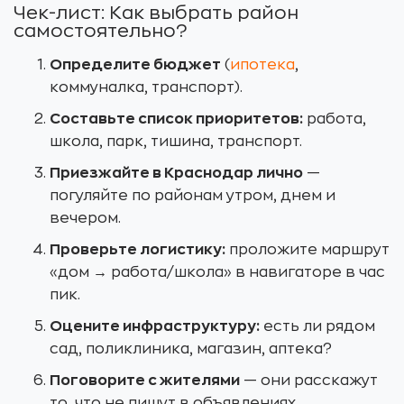
Чек-лист: Как выбрать район
самостоятельно?
Определите бюджет
(
ипотека
,
коммуналка, транспорт).
Составьте список приоритетов:
работа,
школа, парк, тишина, транспорт.
Приезжайте в Краснодар лично
—
погуляйте по районам утром, днем и
вечером.
Проверьте логистику:
проложите маршрут
«дом → работа/школа» в навигаторе в час
пик.
Оцените инфраструктуру:
есть ли рядом
сад, поликлиника, магазин, аптека?
Поговорите с жителями
— они расскажут
то, что не пишут в объявлениях.