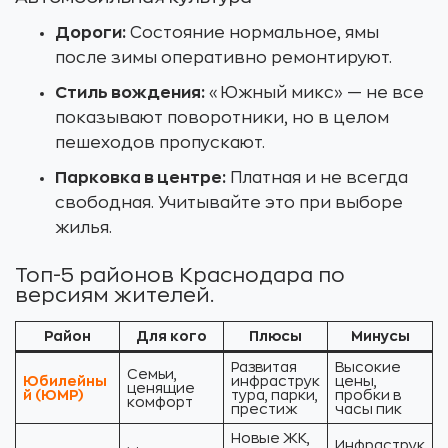
Дороги:
Состояние нормальное, ямы
после зимы оперативно ремонтируют.
Стиль вождения:
«Южный микс» — не все
показывают поворотники, но в целом
пешеходов пропускают.
Парковка в центре:
Платная и не всегда
свободная. Учитывайте это при выборе
жилья.
Топ-5 районов Краснодара по
версиям жителей.
Район
Для кого
Плюсы
Минусы
Развитая
Высокие
Семьи,
Юбилейны
инфраструк
цены,
ценящие
й (ЮМР)
тура, парки,
пробки в
комфорт
престиж
часы пик
Новые ЖК,
Инфраструк