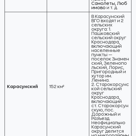
Самолеты, Люб
имово
и т. д.
В Карасунский
ВГО входят и 2
сельских
округа: 1.
Пашковский
сельский округ
Краснодара,
включающий
населенные
пункты —
поселок Знамен
ский, Зеленопо
льский, Лорис,
Пригородный и
хутор им.
Ленина.
2. Старокорсунс
Карасунский
152 км²
кой сельский
округ
Краснодара,
включающий
ст. Старокорсун
скую, пос.
Дорожный и
Разъезд.
Неофициально
Карасунский
округ делится
на микрорай
оны