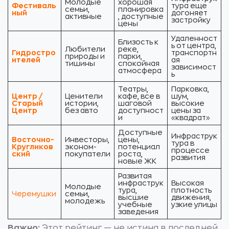
Молодые
хорошая
Фестиваль
тура еще
семьи,
планировка
ный
догоняет
активные
, доступные
застройку
цены
Удаленност
Близость к
ь от центра,
Любители
реке,
Гидростро
транспортн
природы и
парки,
ителей
ая
тишины
спокойная
зависимост
атмосфера
ь
Театры,
Парковка,
Центр /
Ценители
кафе, все в
шум,
Старый
истории,
шаговой
высокие
Центр
без авто
доступност
цены за
и
«квадрат»
Доступные
Инфраструк
Восточно-
Инвесторы,
цены,
тура в
Кругликов
эконом-
потенциал
процессе
ский
покупатели
роста,
развития
новые ЖК
Развитая
инфраструк
Высокая
Молодые
тура,
плотность
Черемушки
семьи,
высшие
движения,
молодежь
учебные
узкие улицы
заведения
Важно:
Этот рейтинг — не истина в последней