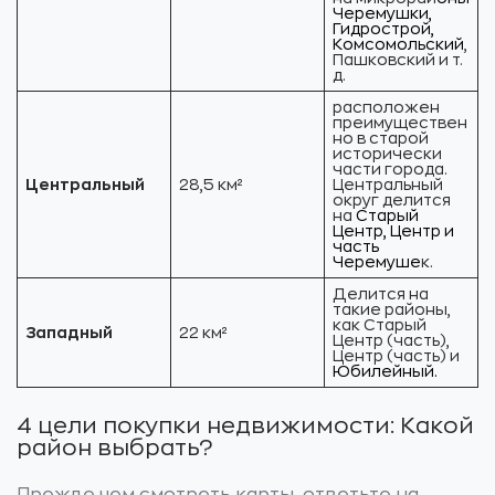
Черемушки,
Гидрострой,
Комсомольский
,
Пашковский и т.
д.
расположен
преимуществен
но в старой
исторически
части города.
Центральный
28,5 км²
Центральный
округ делится
на
Старый
Центр, Центр и
часть
Черемуше
к.
Делится на
такие районы,
как Старый
Западный
22 км²
Центр (часть),
Центр (часть) и
Юбилейный.
4 цели покупки недвижимости: Какой
район выбрать?