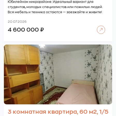
Юбилейном микрорайоне. Идеальный вариант для
студентов, молодых специалистов или пожилых людей.
Вся мебель и техника остаются — заезжайте и живите!
20.07.2026
Читать далее
4 600 000
₽
3 комнатная квартира, 60 м2, 1/5