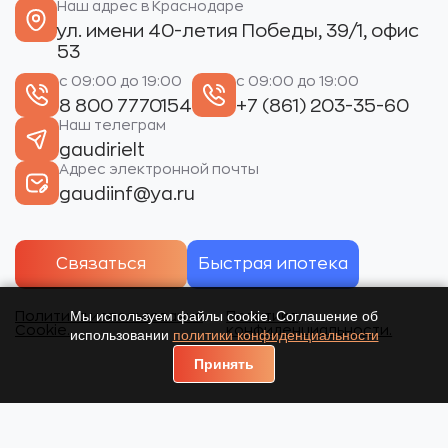
Наш адрес в Краснодаре
ул. имени 40-летия Победы, 39/1, офис
53
с 09:00 до 19:00
с 09:00 до 19:00
8 800 7770154
+7 (861) 203-35-60
Наш телеграм
gaudirielt
Адрес электронной почты
gaudiinf@ya.ru
Связаться
Быстрая ипотека
Мы используем файлы cookie. Соглашение об
Политика использования
Политика
Cookie.
конфиденциальности.
использовании
политики конфиденциальности
Принять