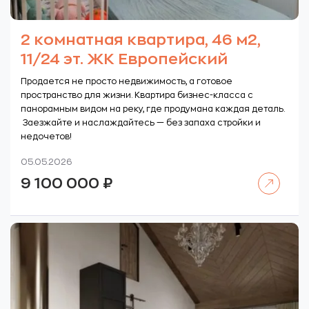
2 комнатная квартира, 46 м2,
11/24 эт. ЖК Европейский
Продается не просто недвижимость, а готовое
пространство для жизни. Квартира бизнес-класса с
панорамным видом на реку, где продумана каждая деталь.
Заезжайте и наслаждайтесь — без запаха стройки и
недочетов!
05.05.2026
Читать далее
9 100 000
₽