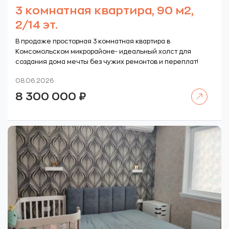
3 комнатная квартира, 90 м2,
2/14 эт.
В продаже просторная 3 комнатная квартира в
Комсомольском микрорайоне- идеальный холст для
создания дома мечты без чужих ремонтов и переплат!
08.06.2026
Читать далее
8 300 000
₽