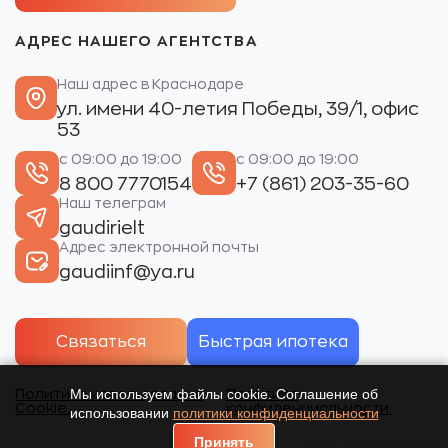
АДРЕС НАШЕГО АГЕНТСТВА
Наш адрес в Краснодаре
ул. имени 40-летия Победы, 39/1, офис
53
с 09:00 до 19:00
с 09:00 до 19:00
8 800 7770154
+7 (861) 203-35-60
Наш телеграм
gaudirielt
Адрес электронной почты
gaudiinf@ya.ru
Связаться
Быстрая ипотека
Мы используем файлы cookie. Соглашение об
Политика использования
Политика
Cookie.
конфиденциальности.
использовании
политики конфиденциальности
Принять