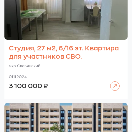
Студия, 27 м2, 6/16 эт. Квартира
для участников СВО.
мкр. Славянский.
01.11.2024
Читать далее
3 100 000
₽