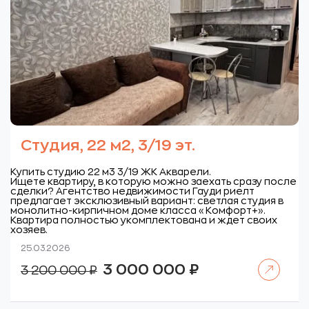
Студия, 22 м2, 3/19 эт.
Купить студию 22 м3 3/19 ЖК Акварели.
Ищете квартиру, в которую можно заехать сразу после
сделки? Агентство недвижимости Гауди риелт
предлагает эксклюзивный вариант: светлая студия в
монолитно-кирпичном доме класса «Комфорт+».
Квартира полностью укомплектована и ждет своих
хозяев.
25.03.2026
Читать далее
Первоначальная
Текущая
3 000 000
₽
3 200 000
₽
цена
цена:
составляла
3
3
000
200
000 ₽.