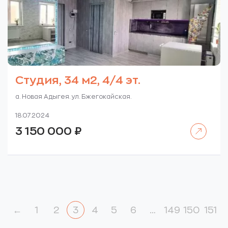
Студия, 34 м2, 4/4 эт.
а. Новая Адыгея. ул. Бжегокайская.
18.07.2024
Читать далее
3 150 000
₽
←
1
2
3
4
5
6
…
149
150
151