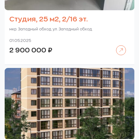
Студия, 25 м2, 2/16 эт.
мкр. Западный обход. ул. Западный обход.
01.05.2025
Читать далее
2 900 000
₽