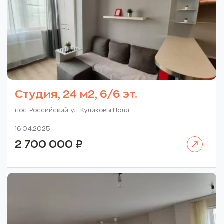
Студия, 24 м2, 6/6 эт.
пос. Российский. ул. Куликовы Поля.
16.04.2025
Читать далее
2 700 000
₽