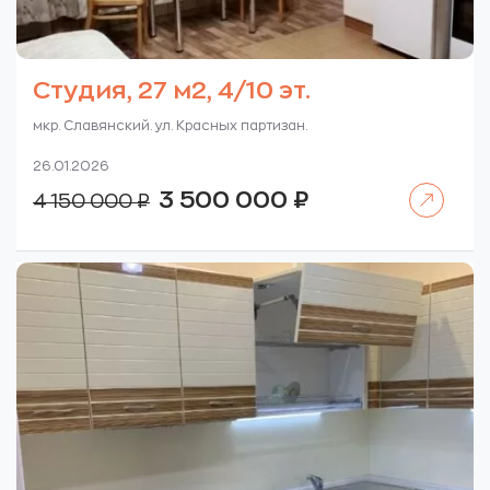
Студия, 27 м2, 4/10 эт.
мкр. Славянский. ул. Красных партизан.
26.01.2026
Читать далее
Первоначальная
Текущая
3 500 000
₽
4 150 000
₽
цена
цена:
составляла
3
4
500
150
000 ₽.
000 ₽.