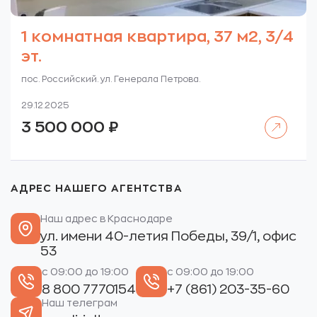
1 комнатная квартира, 37 м2, 3/4
эт.
пос. Российский. ул. Генерала Петрова.
29.12.2025
Читать далее
3 500 000
₽
АДРЕС НАШЕГО АГЕНТСТВА
Наш адрес в Краснодаре
ул. имени 40-летия Победы, 39/1, офис
53
с 09:00 до 19:00
с 09:00 до 19:00
8 800 7770154
+7 (861) 203-35-60
Наш телеграм