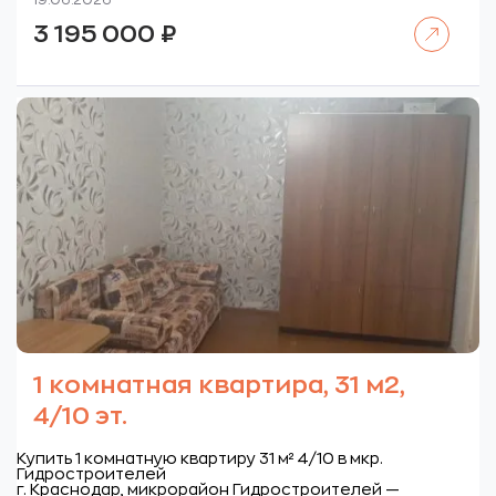
19.06.2026
Читать далее
3 195 000
₽
1 комнатная квартира, 31 м2,
4/10 эт.
Купить 1 комнатную квартиру 31 м² 4/10 в мкр.
Гидростроителей
г. Краснодар, микрорайон Гидростроителей —