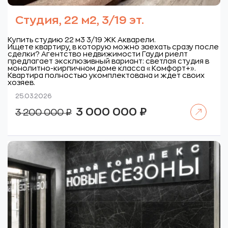
Студия, 22 м2, 3/19 эт.
Купить студию 22 м3 3/19 ЖК Акварели.
Ищете квартиру, в которую можно заехать сразу после
сделки? Агентство недвижимости Гауди риелт
предлагает эксклюзивный вариант: светлая студия в
монолитно-кирпичном доме класса «Комфорт+».
Квартира полностью укомплектована и ждет своих
хозяев.
25.03.2026
Читать далее
Первоначальная
Текущая
3 000 000
₽
3 200 000
₽
цена
цена:
составляла
3
3
000
200
000 ₽.
000 ₽.