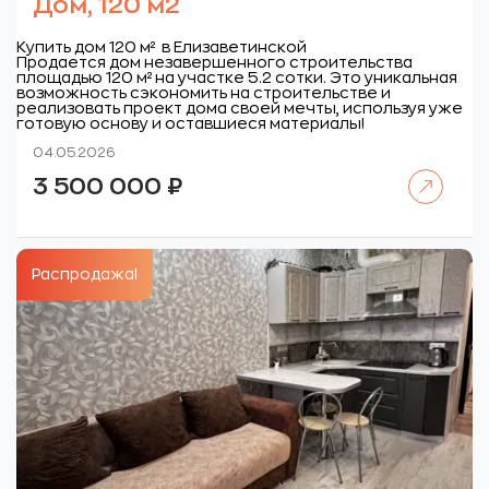
Дом, 120 м2
Купить дом 120 м² в Елизаветинской
Продается дом незавершенного строительства
площадью 120 м² на участке 5.2 сотки. Это уникальная
возможность сэкономить на строительстве и
реализовать проект дома своей мечты, используя уже
готовую основу и оставшиеся материалы!
04.05.2026
Читать далее
3 500 000
₽
Распродажа!