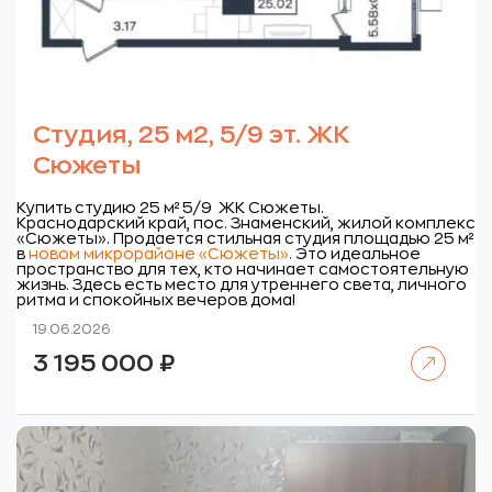
Студия, 25 м2, 5/9 эт. ЖК
Сюжеты
Купить студию 25 м² 5/9 ЖК Сюжеты.
Краснодарский край, пос. Знаменский, жилой комплекс
«Сюжеты».
Продается стильная студия площадью 25 м²
в
новом микрорайоне «Сюжеты»
.
Это идеальное
пространство для тех, кто начинает
самостоятельную
жизнь. Здесь есть место для утреннего света, личного
ритма и спокойных вечеров дома!
19.06.2026
Читать далее
3 195 000
₽