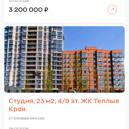
10.02.2026
Читать далее
3 200 000
₽
Студия, 23 м2, 4/9 эт. ЖК Теплые
Края.
ст. Елизаветинская.