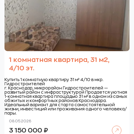
1 комнатная квартира, 31 м2,
4/10 эт.
Купить 1 комнатную квартиру 31 м² 4/10 в мкр.
Гидростроителей
г. Краснодар, микрорайон Гидростроителей —
развитый район с инфраструктурой
Продается уютная
1-комнатная квартира площадью 31 м² в одном из самых
обжитых и комфортных районов Краснодара.
Идеальный вариант для старта самостоятельной
жизни, инвестиций или проживания одного человека/
пары.
08.05.2026
Читать далее
3 150 000
₽