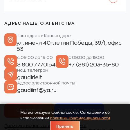
АДРЕС НАШЕГО АГЕНТСТВА
Наш адрес в Краснодаре
ул. имени 40-летия Победы, 39/1, офис
53
с 09:00 до 19:00
с 09:00 до 19:00
8 800 7770154
+7 (861) 203-35-60
Наш телеграм
gaudirielt
Адрес электронной почты
gaudiinf@ya.ru
Связаться
Быстрая ипотека
Мы используем файлы cookie. Соглашение об
использовании
политики конфиденциальности
Политика использования
Политика
Принять
Cookie.
конфиденциальности.