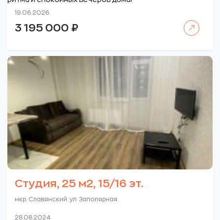
19.06.2026
Читать далее
3 195 000
₽
Студия, 25 м2, 15/16 эт.
мкр. Славянский. ул. Заполярная.
28.08.2024