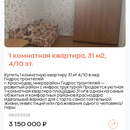
1 комнатная квартира, 31 м2,
4/10 эт.
Купить 1 комнатную квартиру 31 м² 4/10 в мкр.
Гидростроителей
г. Краснодар, микрорайон Гидростроителей —
развитый район с инфраструктурой
Продается уютная
1-комнатная квартира площадью 31 м² в одном из самых
обжитых и комфортных районов Краснодара.
Идеальный вариант для старта самостоятельной
жизни, инвестиций или проживания одного человека/
пары.
08.05.2026
Читать далее
3 150 000
₽