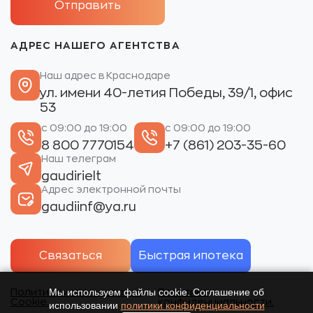
АДРЕС НАШЕГО АГЕНТСТВА
Наш адрес в Краснодаре
ул. имени 40-летия Победы, 39/1, офис
53
с 09:00 до 19:00
с 09:00 до 19:00
8 800 7770154
+7 (861) 203-35-60
Наш телеграм
gaudirielt
Адрес электронной почты
gaudiinf@ya.ru
Связаться
Быстрая ипотека
Мы используем файлы cookie. Соглашение об
Политика использования
Политика
Cookie.
конфиденциальности.
использовании
политики конфиденциальности