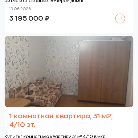
ритма и спокойных вечеров дома!
19.06.2026
Читать далее
3 195 000
₽
1 комнатная квартира, 31 м2,
4/10 эт.
Купить 1 комнатную квартиру 31 м² 4/10 в мкр.