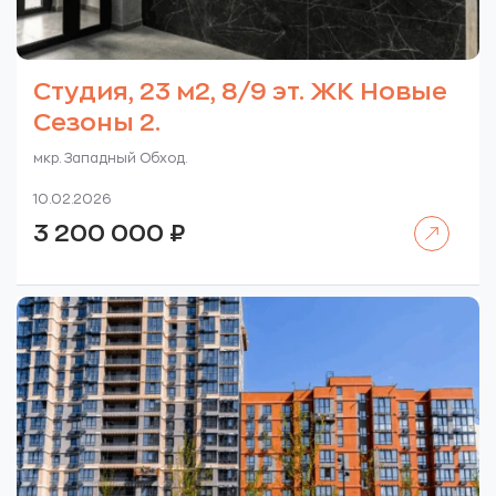
Студия, 23 м2, 8/9 эт. ЖК Новые
Сезоны 2.
мкр. Западный Обход.
10.02.2026
Читать далее
3 200 000
₽