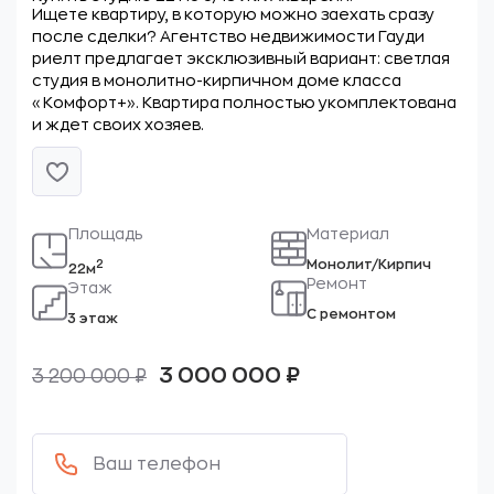
Ищете квартиру, в которую можно заехать сразу
после сделки? Агентство недвижимости Гауди
риелт предлагает эксклюзивный вариант: светлая
студия в монолитно-кирпичном доме класса
«Комфорт+». Квартира полностью укомплектована
и ждет своих хозяев.
Площадь
Материал
Монолит/Кирпич
2
22м
Ремонт
Этаж
С ремонтом
3 этаж
Первоначальная
Текущая
3 000 000
₽
3 200 000
₽
цена
цена:
составляла
3
3
000