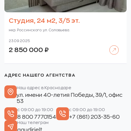
Студия, 24 м2, 3/5 эт.
мкр. Россинского. ул. Соловьева.
23.09.2025
Читать далее
2 850 000
₽
АДРЕС НАШЕГО АГЕНТСТВА
Наш адрес в Краснодаре
ул. имени 40-летия Победы, 39/1, офис
53
с 09:00 до 19:00
с 09:00 до 19:00
8 800 7770154
+7 (861) 203-35-60
Наш телеграм
gaudirielt