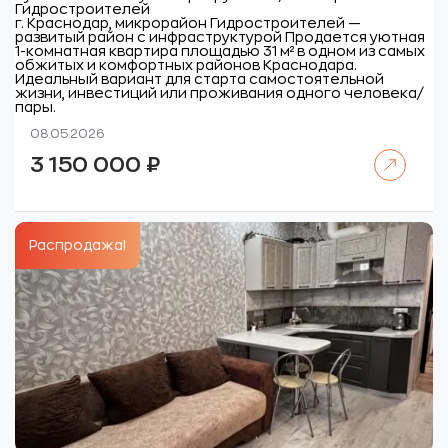
Гидростроителей
г. Краснодар, микрорайон Гидростроителей —
развитый район с инфраструктурой
Продается уютная
1-комнатная квартира площадью 31 м² в одном из самых
обжитых и комфортных районов Краснодара.
Идеальный вариант для старта самостоятельной
жизни, инвестиций или проживания одного человека/
пары.
08.05.2026
Читать далее
3 150 000
₽
Распродажа!