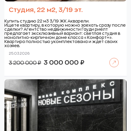
Студия, 22 м2, 3/19 эт.
Купить студию 22 м3 3/19 ЖК Акварели.
Ищете квартиру, в которую можно заехать сразу после
сделки? Агентство недвижимости Гауди риелт
предлагает эксклюзивный вариант: светлая студия в
монолитно-кирпичном доме класса «Комфорт+».
Квартира полностью укомплектована и ждет своих
хозяев.
25.03.2026
Читать далее
Первоначальная
Текущая
3 000 000
₽
3 200 000
₽
цена
цена:
составляла
3
3
000
200
000 ₽.
000 ₽.