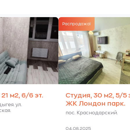
 ₽.
Распродажа!
21 м2, 6/6 эт.
Студия, 30 м2, 5/5 
ЖК Лондон парк.
дыгея. ул.
кая.
пос. Краснодарский.
04.08.2025