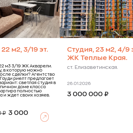
22 м2, 3/19 эт.
Студия, 23 м2, 4/9 
ЖК Теплые Края.
22 м3 3/19 ЖК Акварели.
ст. Елизаветинская.
у, в которую можно
после сделки? Агентство
Гауди риелт предлагает
ариант: светлая студия в
26.01.2026
пичном доме класса
вартира полностью
3 000 000
₽
 и ждет своих хозяев.
Первоначальная
3 000
0
₽
Читать далее
цена
кущая
составляла
а:
3
200
0
000 ₽.