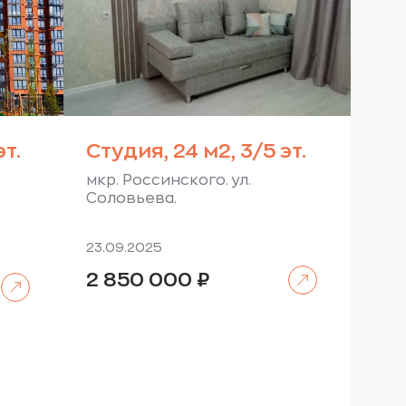
эт.
Студия, 24 м2, 3/5 эт.
мкр. Россинского. ул.
Соловьева.
23.09.2025
Читать далее
2 850 000
₽
Читать далее