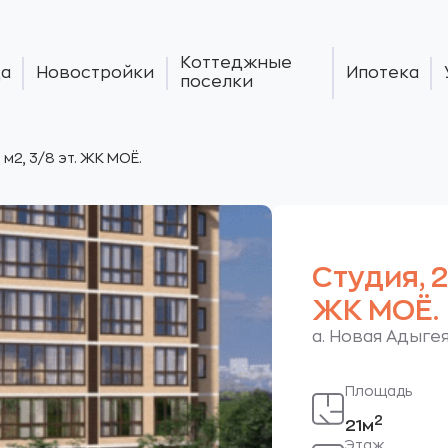
Коттеджные
а
Новостройки
Ипотека
поселки
 м2, 3/8 эт. ЖК МОЁ.
Студия, 21
ЖК МОЁ.
а. Новая Адыгея
Площадь
2
21м
Этаж