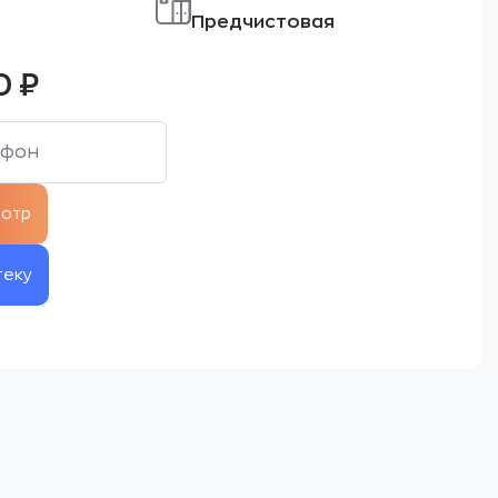
Предчистовая
0
₽
теку