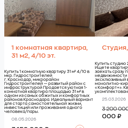
1 комнатная квартира,
Студия, 
31 м2, 4/10 эт.
Купить студию 
Ищете квартир
Купить 1 комнатную квартиру 31 м² 4/10 в
заехать сразу 
мкр. Гидростроителей
недвижимости 
г. Краснодар, микрорайон
эксклюзивный в
Гидростроителей — развитый район с
монолитно-кир
инфраструктурой
Продается уютная 1-
«Комфорт+». К
комнатная квартира площадью 31 м² в
укомплектована
одном из самых обжитых и комфортных
25.03.2026
районов Краснодара. Идеальный вариант
для старта самостоятельной жизни,
инвестиций или проживания одного
3 200 00
человека/пары.
Те
000
₽
цен
08.05.2026
3
00
Читать далее