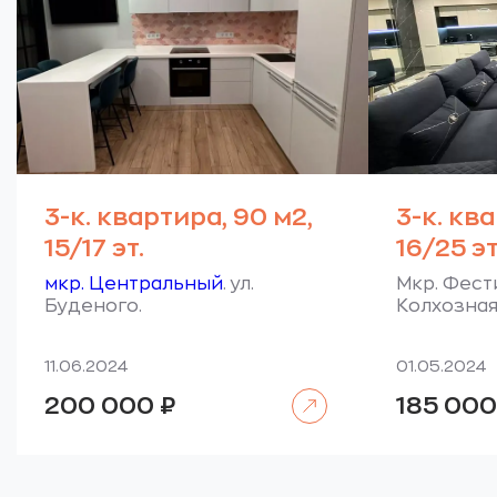
3-к. квартира, 90 м2,
3-к. кв
15/17 эт.
16/25 эт
мкр. Центральный
. ул.
Мкр. Фест
Буденого.
Колхозная
11.06.2024
01.05.2024
Читать далее
200 000
₽
185 00