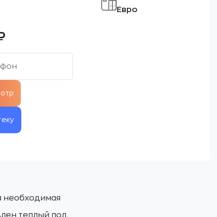
Евро
₽
теку
ся необходимая
лен теплый пол,