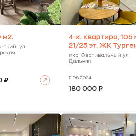
 м2.
4-к. квартира, 105 
21/25 эт. ЖК Турге
нский. ул.
рская.
мкр. Фестивальный. ул.
Дальняя.
Читать далее
11.06.2024
0
₽
180 000
₽