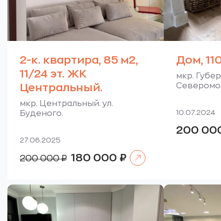
2-к. квартира, 85 м2,
Дом, 110
11/24 эт. ЖК
мкр. Губер
Северомо
Центральный.
мкр. Центральный. ул.
10.07.2024
Буденого.
200 00
27.06.2025
Читать далее
Первоначальная
Текущая
180 000
₽
200 000
₽
цена
цена:
составляла
180
200
000 ₽.
000 ₽.