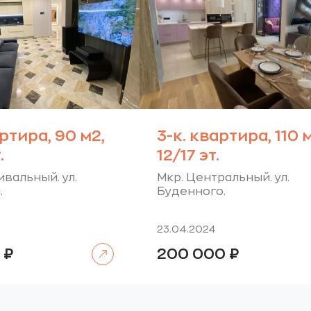
артира, 90 м2,
3-к. квартира, 110 
.
12/17 эт.
ивальный. ул.
Мкр. Центральный. ул.
.
Буденного.
23.04.2024
Читать далее
0
₽
200 000
₽