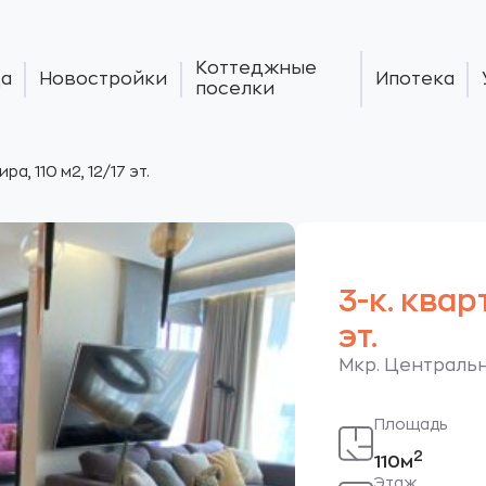
Коттеджные
а
Новостройки
Ипотека
поселки
ира, 110 м2, 12/17 эт.
3-к. кварт
эт.
Мкр. Центральн
Площадь
2
110м
Этаж