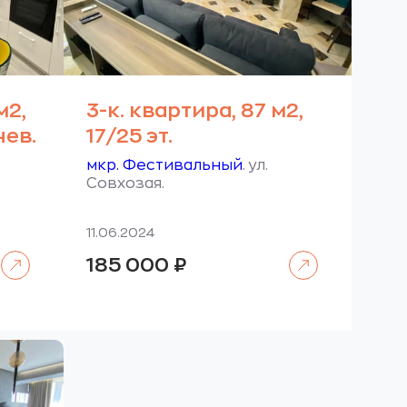
м2,
3-к. квартира, 87 м2,
нев.
17/25 эт.
мкр. Фестивальный
. ул.
Совхозая.
11.06.2024
Читать далее
Читать далее
185 000
₽