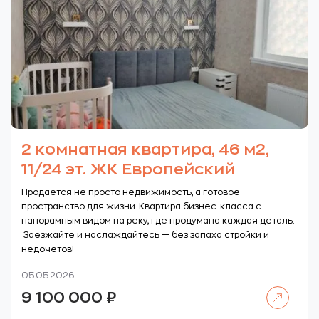
2 комнатная квартира, 46 м2,
11/24 эт. ЖК Европейский
Продается не просто недвижимость, а готовое
пространство для жизни. Квартира бизнес-класса с
панорамным видом на реку, где продумана каждая деталь.
Заезжайте и наслаждайтесь — без запаха стройки и
недочетов!
05.05.2026
Читать далее
9 100 000
₽