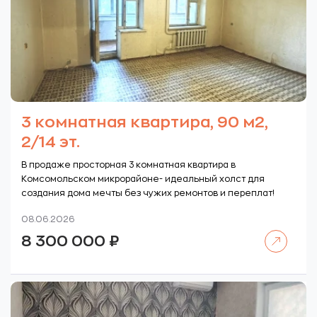
3 комнатная квартира, 90 м2,
2/14 эт.
В продаже просторная 3 комнатная квартира в
Комсомольском микрорайоне- идеальный холст для
создания дома мечты без чужих ремонтов и переплат!
08.06.2026
Читать далее
8 300 000
₽