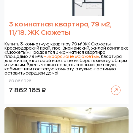
3 комнатная квартира, 79 м2,
11/18. ЖК Сюжеты
Купить 3-комнатную квартиру 79 м² ЖК Сюжеты.
Краснодарский край, пос. Знаменский, жилой комплекс
«Сюжеты».
Продается 3-комнатная квартира
площадью 79 м² в
микрорайоне «Сюжеты»
. Квартира
для жизни, в которой важно не выбирать между общим
и личным. Здесь можно создать спальню, детскую,
кабинет или гостевую комнату, а кухню-гостиную
оставить сердцем дома!
20.06.2026
Читать далее
7 862 165
₽