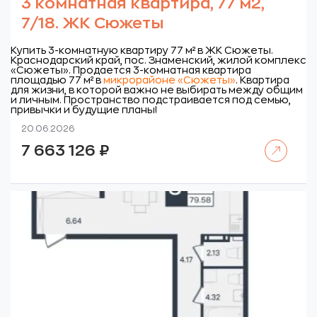
3 комнатная квартира, 77 м2,
7/18. ЖК Сюжеты
Купить 3-комнатную квартиру 77 м² в ЖК Сюжеты.
Краснодарский край, пос. Знаменский, жилой комплекс
«Сюжеты».
Продается 3-комнатная квартира
площадью 77 м² в
микрорайоне «Сюжеты»
. Квартира
для жизни, в которой важно не выбирать между общим
и личным. Пространство подстраивается под семью,
привычки и будущие планы!
20.06.2026
Читать далее
7 663 126
₽