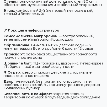
Стены:
полнокирпичный дом, толщина стен 80 см →
абсолютная шумоизоляция и стабильный микроклимат
Этаж:
комфортный 2-й (не первый, не последний,
тёплый и безопасный)
📍 Локация и инфраструктура
Комсомольский микрорайон
— востребованный,
зеленый, семейный район Краснодара
Образование:
Гимназия №82 и детские сады — 3
минуты пешком. Всего в районе: 6 школ и 12 садов
Транспорт:
остановка общественного транспорта
прямо напротив дома
Шоппинг и быт:
ТЦ «Горизонт», два рынка, гипермаркет
«Табрис» — всё в шаговой доступности
🌳
Отдых:
озеро с парком, детские и спортивные
площадки напротив дома
Двор:
тупиковый, без транзитного трафика → нет
проблем с парковкой. Выход из внутреннего двора на
Тюляевский бульвар
Безопасность и комфорт:
закрытая зелёная
территория, консьерж в подъезде, видеонаблюдение