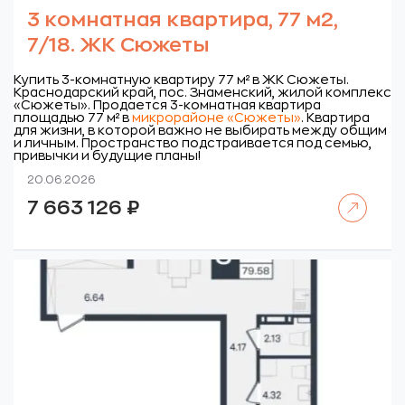
3 комнатная квартира, 77 м2,
7/18. ЖК Сюжеты
Купить 3-комнатную квартиру 77 м² в ЖК Сюжеты.
Краснодарский край, пос. Знаменский, жилой комплекс
«Сюжеты».
Продается 3-комнатная квартира
площадью 77 м² в
микрорайоне «Сюжеты»
. Квартира
для жизни, в которой важно не выбирать между общим
и личным. Пространство подстраивается под семью,
привычки и будущие планы!
20.06.2026
Читать далее
7 663 126
₽