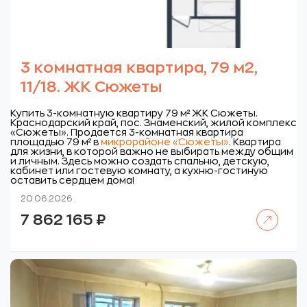
3 комнатная квартира, 79 м2,
11/18. ЖК Сюжеты
Купить 3-комнатную квартиру 79 м² ЖК Сюжеты.
Краснодарский край, пос. Знаменский, жилой комплекс
«Сюжеты».
Продается 3-комнатная квартира
площадью 79 м² в
микрорайоне «Сюжеты»
. Квартира
для жизни, в которой важно не выбирать между общим
и личным. Здесь можно создать спальню, детскую,
кабинет или гостевую комнату, а кухню-гостиную
оставить сердцем дома!
20.06.2026
Читать далее
7 862 165
₽