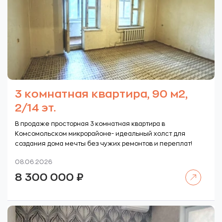
3 комнатная квартира, 90 м2,
2/14 эт.
В продаже просторная 3 комнатная квартира в
Комсомольском микрорайоне- идеальный холст для
создания дома мечты без чужих ремонтов и переплат!
08.06.2026
Читать далее
8 300 000
₽