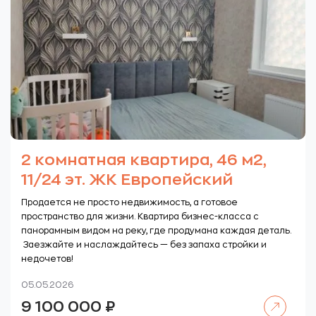
2 комнатная квартира, 46 м2,
11/24 эт. ЖК Европейский
Продается не просто недвижимость, а готовое
пространство для жизни. Квартира бизнес-класса с
панорамным видом на реку, где продумана каждая деталь.
Заезжайте и наслаждайтесь — без запаха стройки и
недочетов!
05.05.2026
Читать далее
9 100 000
₽