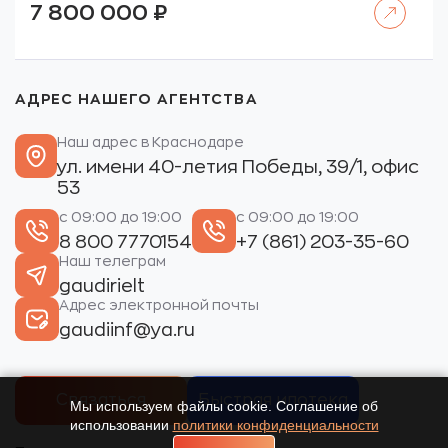
7 800 000
₽
АДРЕС НАШЕГО АГЕНТСТВА
Наш адрес в Краснодаре
ул. имени 40-летия Победы, 39/1, офис
53
с 09:00 до 19:00
с 09:00 до 19:00
8 800 7770154
+7 (861) 203-35-60
Наш телеграм
gaudirielt
Адрес электронной почты
gaudiinf@ya.ru
Связаться
Быстрая ипотека
Мы используем файлы cookie. Соглашение об
использовании
политики конфиденциальности