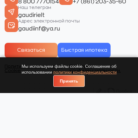
8 800 7770154
+7 (861) 203-35-60
Наш телеграм
gaudirielt
Адрес электронной почты
gaudiinf@ya.ru
Связаться
Быстрая ипотека
Мы используем файлы cookie. Соглашение об
Политика использования
Политика
Cookie.
конфиденциальности.
использовании
политики конфиденциальности
Принять