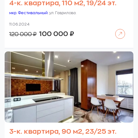
4-к. квартира, 110 м2, 19/24 эт.
мкр. Фестивальный
. ул. Гаврилова.
11.06.2024
Читать далее
Первоначальная
Текущая
100 000
₽
120 000
₽
цена
цена:
составляла
100
120
000 ₽.
000 ₽.
3-к. квартира, 90 м2, 23/25 эт.