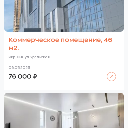
Коммерческое помещение, 46
м2.
мкр. ХБК. ул. Уральская.
06.05.2025
Читать далее
76 000
₽