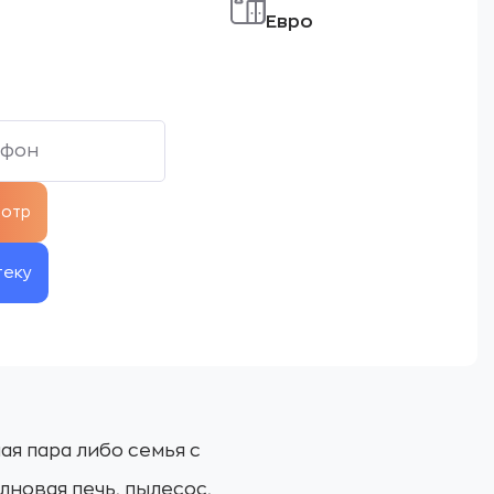
Евро
теку
ая пара либо семья с
лновая печь, пылесос,