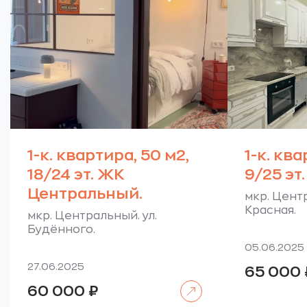
1-к. квартира, 50 м2,
1-к. ква
18/24 эт. ЖК
9/25 эт.
Центральный.
мкр. Центр
Красная.
мкр. Центральный. ул.
Будённого.
05.06.2025
27.06.2025
65 000
Читать далее
60 000
₽