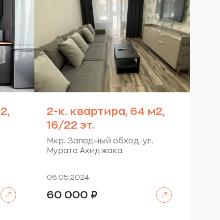
2,
2-к. квартира, 64 м2,
16/22 эт.
Мкр. Западный обход. ул.
Мурата Ахиджака.
06.05.2024
Читать далее
Читать далее
60 000
₽