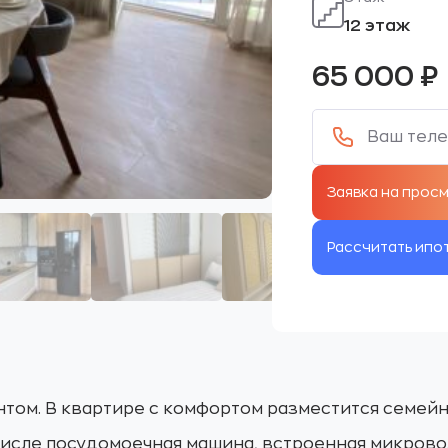
12 этаж
65 000
₽
Рассчитать ипо
нтом. В квартире с комфортом разместится семейн
 числе посудомоечная машина, встроенная микрово