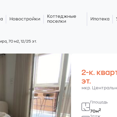
Коттеджные
а
Новостройки
Ипотека
поселки
ира, 70 м2, 12/25 эт.
2-к. квар
эт.
мкр. Центральны
Площадь
2
70м
Этаж