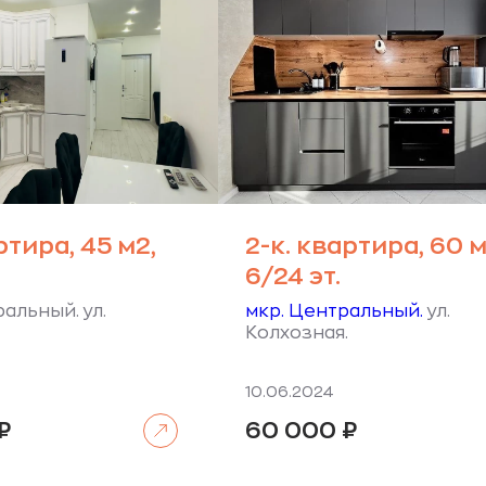
ртира, 45 м2,
2-к. квартира, 60 м
6/24 эт.
альный. ул.
мкр. Центральный.
ул.
Колхозная.
10.06.2024
Читать далее
₽
60 000
₽