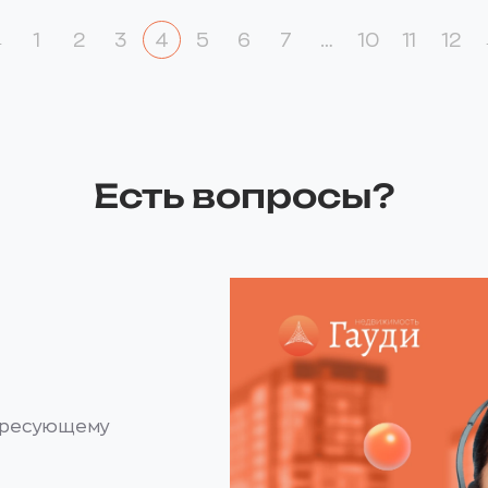
←
1
2
3
4
5
6
7
…
10
11
12
Есть вопросы?
ересующему