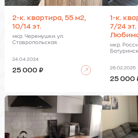
2-к. квартира, 55 м2,
1-к. ква
10/14 эт.
7/24 эт
Любимо
мкр. Черемушки. ул.
Ставропольская.
мкр. Росси
Батуринск
24.04.2024
Читать далее
26.02.2025
25 000
₽
25 000