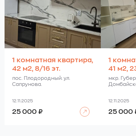
1 комнатная квартира,
1 комна
42 м2, 8/16 эт.
41 м2, 2
пос. Плодородный. ул.
мкр. Губер
Сапрунова.
Домбайска
12.11.2025
12.11.2025
Читать далее
25 000
₽
25 000