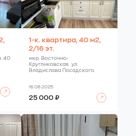
2,
1-к. квартира, 40 м2,
2/16 эт.
. 40
мкр. Восточно-
Кругликовская. ул.
Владислава Посадского.
18.08.2025
Читать далее
ущая
:
Читать далее
25 000
₽
₽.