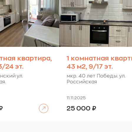
тная квартира,
1 комнатная кварт
3/24 эт.
43 м2, 9/17 эт.
нский ул.
мкр. 40 лет Победы. ул.
я.
Российская
11.11.2025
Читать далее
₽
25 000
₽