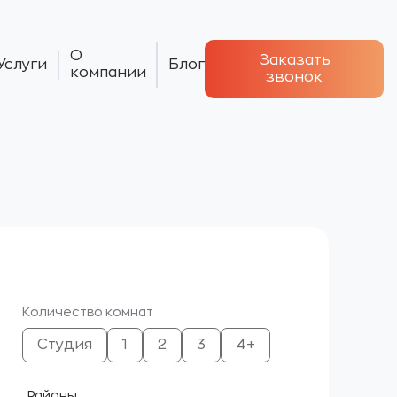
О
Заказать
Услуги
Блог
компании
звонок
Количество комнат
Студия
1
2
3
4+
Районы