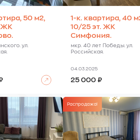
ртира, 50 м2,
1-к. квартира, 40 м
. ЖК
10/25 эт. ЖК
во.
Симфония.
нского. ул.
мкр. 40 лет Победы. ул.
ая.
Российская.
04.03.2025
Читать далее
₽
25 000
₽
Распродажа!