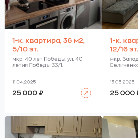
1-к. квартира, 36 м2,
1-к. ква
5/10 эт.
12/16 э
мкр. 40 лет Победы. ул. 40
мкр. Запад
летия Победы 33/1.
Беличенко
11.04.2025
13.05.2025
Читать далее
25 000
₽
25 000