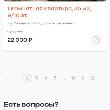
1 комнатная квартира, 35 м2,
9/16 эт.
мкр. Западный обход. ул. Ивана Беличенко.
10.12.2025
Читать далее
22 000
₽
←
1
2
3
4
5
…
10
11
12
→
Есть вопросы?