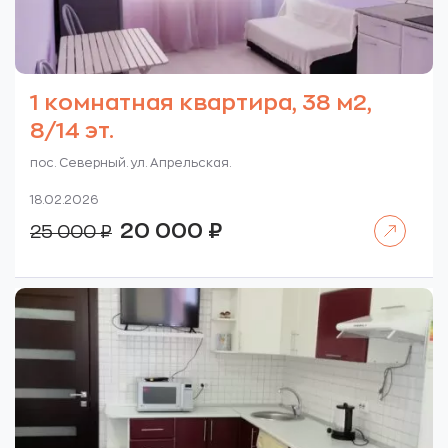
1 комнатная квартира, 38 м2,
8/14 эт.
пос. Северный. ул. Апрельская.
18.02.2026
Читать далее
Первоначальная
Текущая
20 000
₽
25 000
₽
цена
цена:
составляла
20
25
000 ₽.
000 ₽.