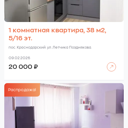
1 комнатная квартира, 38 м2,
5/16 эт.
пос. Краснодарский. ул. Летчика Позднякова.
09.02.2026
Читать далее
20 000
₽
Распродажа!