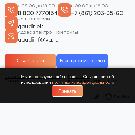
с 09:00 до 19:00
с 09:00 до 19:00
8 800 7770154
+7 (861) 203-35-60
Наш телеграм
gaudirielt
Адрес электронной почты
gaudiinf@ya.ru
Связаться
Быстрая ипотека
Мы используем файлы cookie. Соглашение об
Политика использования
Политика
Cookie.
конфиденциальности.
использовании
политики конфиденциальности
Принять