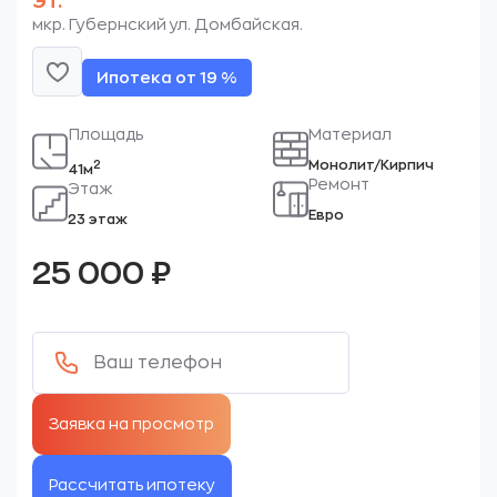
эт.
мкр. Губернский ул. Домбайская.
Ипотека от 19 %
Площадь
Материал
Монолит/Кирпич
2
41м
Ремонт
Этаж
Евро
23 этаж
25 000
₽
Рассчитать ипотеку