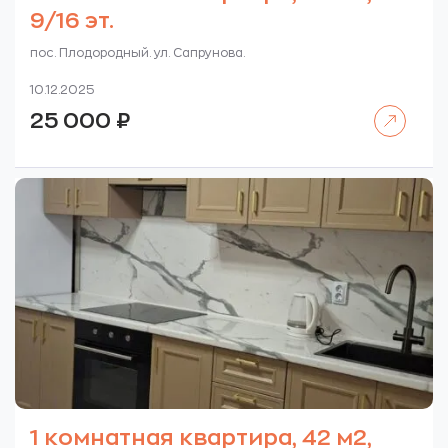
9/16 эт.
пос. Плодородный. ул. Сапрунова.
10.12.2025
Читать далее
25 000
₽
1 комнатная квартира, 42 м2,