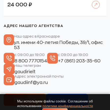
Читать далее
24 000
₽
АДРЕС НАШЕГО АГЕНТСТВА
Наш адрес в Краснодаре
ул. имени 40-летия Победы, 39/1, офис
53
с 09:00 до 19:00
с 09:00 до 19:00
8 800 7770154
+7 (861) 203-35-60
Наш телеграм
gaudirielt
Адрес электронной почты
gaudiinf@ya.ru
Связаться
Быстрая ипотека
Мы используем файлы cookie. Соглашение об
использовании
политики конфиденциальности