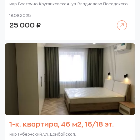
мкр. Восточно-Кругликовская. ул. Владислава Посадского.
18.08.2025
Читать далее
25 000
₽
1-к. квартира, 46 м2, 16/18 эт.
мкр. Губернский. ул. Домбайская.