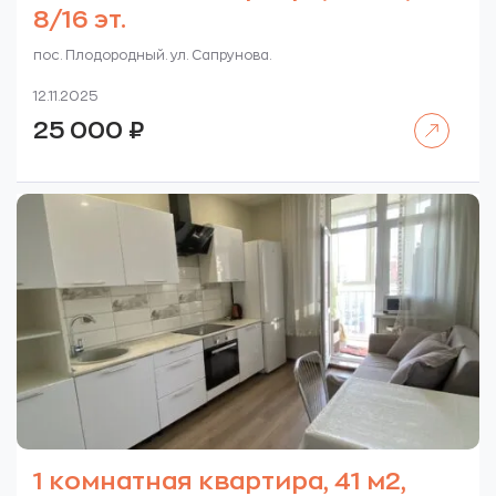
8/16 эт.
пос. Плодородный. ул. Сапрунова.
12.11.2025
Читать далее
25 000
₽
1 комнатная квартира, 41 м2,