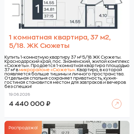
1 комнатная квартира, 37 м2,
5/18. ЖК Сюжеты
Купить 1-комнатную квартиру 37 м² 5/18 ЖК Сюжеты.
Краснодарский край, пос. Знаменский, жилой комплекс
«Сюжеты».
Продается 1-комнатная квартира площадью
37 м² в
микрорайоне «Сюжеты»
. Квартира, в которой
появляется больше тишины и личного пространства.
Отдельная спальня сохраняет приватность, кухня-
гостиная становится местом для завтраков и вечеров
без спешки!
19.06.2026
Читать далее
4 440 000
₽
Распродажа!