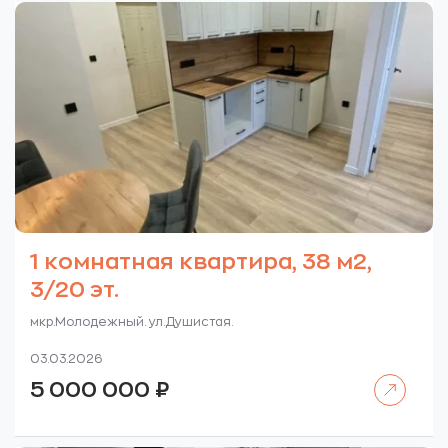
1 комнатная квартира, 38 м2,
3/20 эт.
мкр.Молодежный. ул.Душистая.
03.03.2026
Читать далее
5 000 000
₽