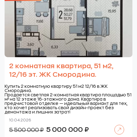
2 комнатная квартира, 51 м2,
12/16 эт. ЖК Смородина.
Купить 2 комнатную квартиру 51 м2 12/16 в ЖК
Смородина.
Продается светлая 2-комнатная квартира площадью 51
м² на 12 этаже 16-этажного дома. Квартира в
предчистовой отделке — идеальный вариант для тех,
кто хочет реализовать свой дизайн-проект без
демонтажа и лишних затрат!
10.04.2026
Читать далее
Первоначальная
Текущая
5 000 000
₽
5 500 000
₽
цена
цена:
составляла
5