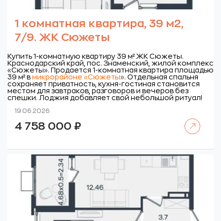
1 комнатная квартира, 39 м2,
7/9. ЖК Сюжеты
Купить 1-комнатную квартиру 39 м² ЖК Сюжеты.
Краснодарский край, пос. Знаменский, жилой комплекс
«Сюжеты».
Продается 1-комнатная квартира площадью
39 м² в
микрорайоне «Сюжеты
»
. Отдельная спальня
сохраняет приватность, кухня-гостиная становится
местом для завтраков, разговоров и вечеров без
спешки. Лоджия добавляет свой небольшой ритуал!
19.06.2026
Читать далее
4 758 000
₽