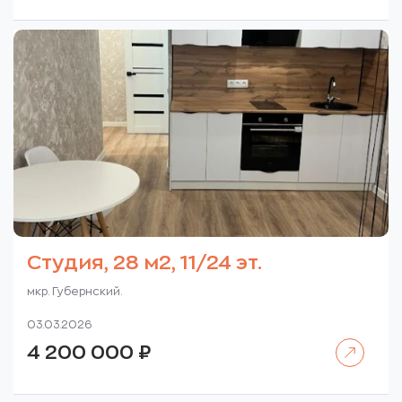
5
000
500
000 ₽.
000 ₽.
Студия, 28 м2, 11/24 эт.
мкр. Губернский.
03.03.2026
Читать далее
4 200 000
₽