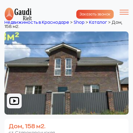
Заказать звонок
Недвижимость в Краснодаре
>
Shop
>
Каталог
>
Дом,
158 м2.
Дом, 158 м2.
ст. Старокорсунская.