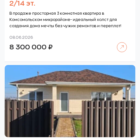
2/14 эт.
В продаже просторная 3 комнатная квартира в
Комсомольском микрорайоне- идеальный холст для
создания дома мечты без чужих ремонтов и переплат!
08.06.2026
Читать далее
8 300 000
₽