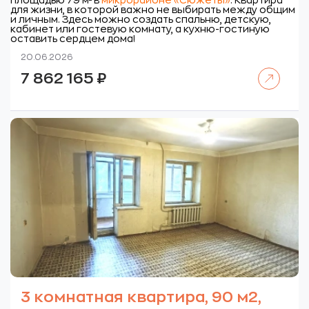
площадью 79 м² в
микрорайоне «Сюжеты»
. Квартира
для жизни, в которой важно не выбирать между общим
и личным. Здесь можно создать спальню, детскую,
кабинет или гостевую комнату, а кухню-гостиную
оставить сердцем дома!
20.06.2026
Читать далее
7 862 165
₽
3 комнатная квартира, 90 м2,