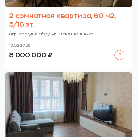
2 комнатная квартира, 60 м2,
5/16 эт.
мкр. Западный обход. ул. Ивана Беличенко.
19.02.2026
Читать далее
8 000 000
₽