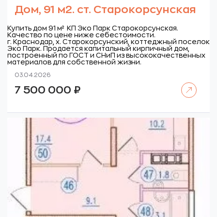
Дом, 91 м2. ст. Старокорсунская
Купить дом 91 м² КП Эко Парк Старокорсунская.
Качество по цене ниже себестоимости.
г. Краснодар, х. Старокорсунский, коттеджный поселок
Эко Парк.
Продается капитальный кирпичный дом,
построенный по ГОСТ и СНиП из высококачественных
материалов для собственной жизни.
03.04.2026
Читать далее
7 500 000
₽