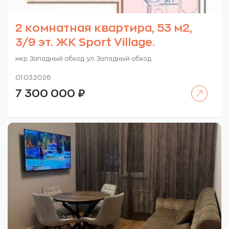
2 комнатная квартира, 53 м2,
3/9 эт. ЖК Sport Village.
мкр. Западный обход. ул. Западный обход.
01.03.2026
Читать далее
7 300 000
₽