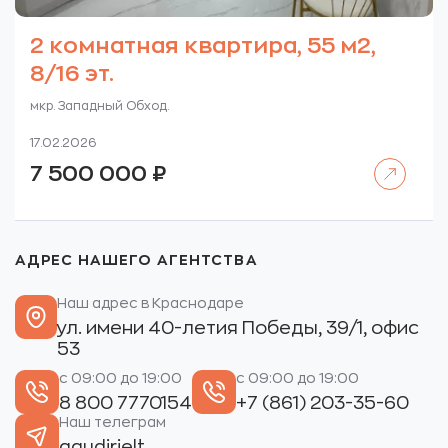
2 комнатная квартира, 55 м2,
8/16 эт.
мкр. Западный Обход.
17.02.2026
Читать далее
7 500 000
₽
АДРЕС НАШЕГО АГЕНТСТВА
Наш адрес в Краснодаре
ул. имени 40-летия Победы, 39/1, офис
53
с 09:00 до 19:00
с 09:00 до 19:00
8 800 7770154
+7 (861) 203-35-60
Наш телеграм
gaudirielt