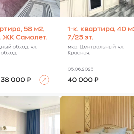
артира, 58 м2,
1-к. квартира, 40 м
т. ЖК Самолет.
7/25 эт.
ный обход. ул.
мкр. Центральный. ул.
обход.
Красная.
05.06.2025
Читать далее
Первоначальная
Текущая
38 000
₽
40 000
₽
цена
цена:
составляла
38
40
000 ₽.
000 ₽.