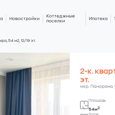
Коттеджные
а
Новостройки
Ипотека
поселки
ира, 54 м2, 12/19 эт.
2-к. квар
эт.
мкр. Панорама.
Площадь
2
54м
Этаж