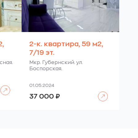
2,
2-к. квартира, 59 м2,
7/19 эт.
асная.
Мкр. Губернский. ул.
Боспорская.
01.05.2024
Читать далее
Читать далее
37 000
₽