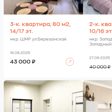
3-к. квартира, 80 м2,
2-к. кв
14/17 эт.
10/16 э
мкр. ШМР. ул.Березанская.
мкр. Запад
Западный 
19.08.2025
27.06.2025
Читать далее
43 000
₽
40 000
₽