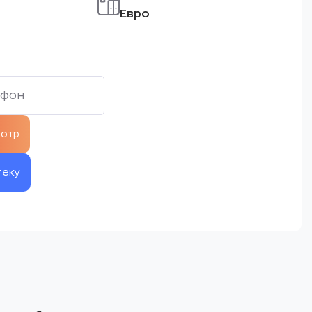
Евро
теку