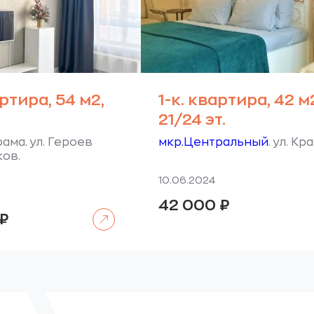
артира, 54 м2,
1-к. квартира, 42 м
.
21/24 эт.
ама. ул. Героев
мкр.Центральный
. ул. Кр
ов.
10.06.2024
42 000
₽
Читать далее
₽