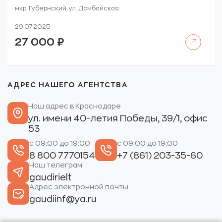
мкр. Губернский. ул. Домбайская.
29.07.2025
Читать далее
27 000
₽
АДРЕС НАШЕГО АГЕНТСТВА
Наш адрес в Краснодаре
ул. имени 40-летия Победы, 39/1, офис
53
с 09:00 до 19:00
с 09:00 до 19:00
8 800 7770154
+7 (861) 203-35-60
Наш телеграм
gaudirielt
Адрес электронной почты
gaudiinf@ya.ru