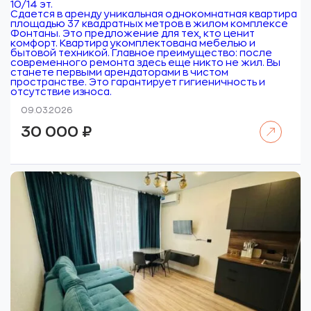
10/14 эт.
Сдается в аренду уникальная однокомнатная квартира
площадью 37 квадратных метров в жилом комплексе
Фонтаны. Это предложение для тех, кто ценит
комфорт. Квартира укомплектована мебелью и
бытовой техникой. Главное преимущество: после
современного ремонта здесь еще никто не жил. Вы
станете первыми арендаторами в чистом
пространстве. Это гарантирует гигиеничность и
отсутствие износа.
09.03.2026
Читать далее
30 000
₽