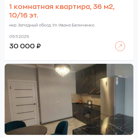
1 комнатная квартира, 36 м2,
10/16 эт.
мкр. Западный обход. Ул. Ивана Беличенко.
05.11.2025
Читать далее
30 000
₽