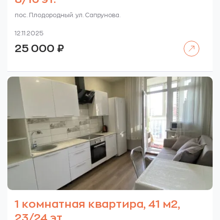
пос. Плодородный. ул. Сапрунова.
12.11.2025
Читать далее
25 000
₽
1 комнатная квартира, 41 м2,
23/24 эт.