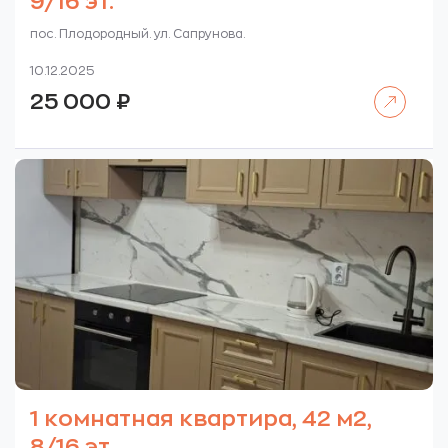
9/16 эт.
пос. Плодородный. ул. Сапрунова.
10.12.2025
Читать далее
25 000
₽
1 комнатная квартира, 42 м2,
8/16 эт.