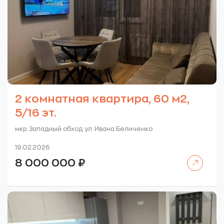
2 комнатная квартира, 60 м2,
5/16 эт.
мкр. Западный обход. ул. Ивана Беличенко.
19.02.2026
Читать далее
8 000 000
₽