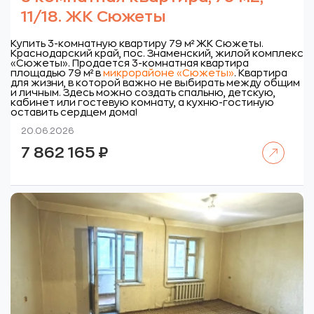
11/18. ЖК Сюжеты
Купить 3-комнатную квартиру 79 м² ЖК Сюжеты.
Краснодарский край, пос. Знаменский, жилой комплекс
«Сюжеты».
Продается 3-комнатная квартира
площадью 79 м² в
микрорайоне «Сюжеты»
. Квартира
для жизни, в которой важно не выбирать между общим
и личным. Здесь можно создать спальню, детскую,
кабинет или гостевую комнату, а кухню-гостиную
оставить сердцем дома!
20.06.2026
Читать далее
7 862 165
₽