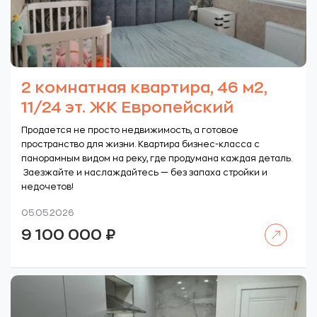
2 комнатная квартира, 46 м2,
11/24 эт. ЖК Европейский
Продается не просто недвижимость, а готовое
пространство для жизни. Квартира бизнес-класса с
панорамным видом на реку, где продумана каждая деталь.
Заезжайте и наслаждайтесь — без запаха стройки и
недочетов!
05.05.2026
Читать далее
9 100 000
₽