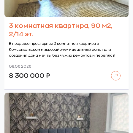
3 комнатная квартира, 90 м2,
2/14 эт.
В продаже просторная 3 комнатная квартира в
Комсомольском микрорайоне- идеальный холст для
создания дома мечты без чужих ремонтов и переплат!
08.06.2026
Читать далее
8 300 000
₽