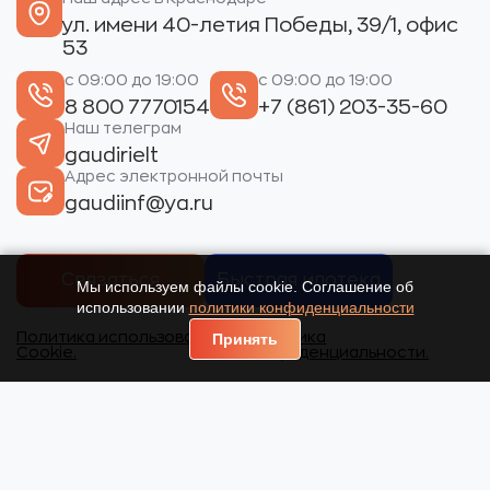
ул. имени 40-летия Победы, 39/1, офис
53
с 09:00 до 19:00
с 09:00 до 19:00
8 800 7770154
+7 (861) 203-35-60
Наш телеграм
gaudirielt
Адрес электронной почты
gaudiinf@ya.ru
Связаться
Быстрая ипотека
Мы используем файлы cookie. Соглашение об
использовании
политики конфиденциальности
Политика использования
Политика
Принять
Cookie.
конфиденциальности.