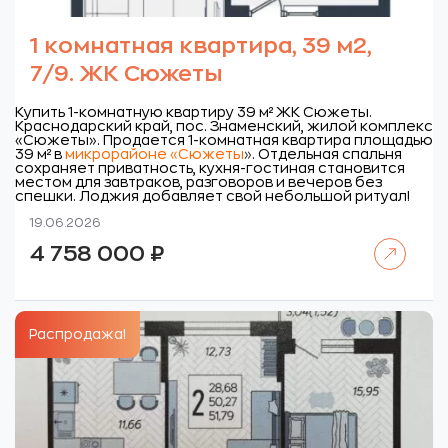
1 комнатная квартира, 39 м2,
7/9. ЖК Сюжеты
Купить 1-комнатную квартиру 39 м² ЖК Сюжеты.
Краснодарский край, пос. Знаменский, жилой комплекс
«Сюжеты».
Продается 1-комнатная квартира площадью
39 м² в
микрорайоне «Сюжеты
»
. Отдельная спальня
сохраняет приватность, кухня-гостиная становится
местом для завтраков, разговоров и вечеров без
спешки. Лоджия добавляет свой небольшой ритуал!
19.06.2026
Читать далее
4 758 000
₽
Распродажа!