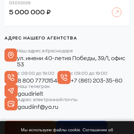
03.03.2026
Читать далее
5 000 000
₽
АДРЕС НАШЕГО АГЕНТСТВА
Наш адрес в Краснодаре
ул. имени 40-летия Победы, 39/1, офис
53
с 09:00 до 19:00
с 09:00 до 19:00
8 800 7770154
+7 (861) 203-35-60
Наш телеграм
gaudirielt
Адрес электронной почты
gaudiinf@ya.ru
Связаться
Быстрая ипотека
Мы используем файлы cookie. Соглашение об