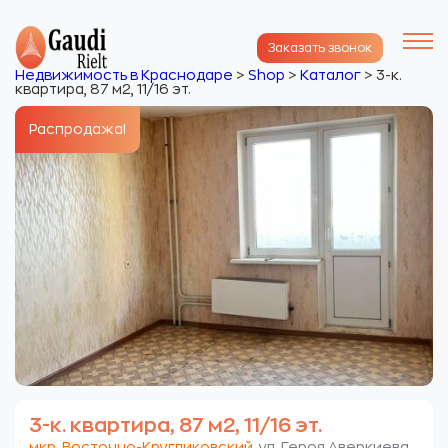
Заказать звонок
Недвижимость в Краснодаре
>
Shop
>
Каталог
>
3-к.
квартира, 87 м2, 11/16 эт.
Распродажа!
3-к. квартира, 87 м2, 11/16 эт.
мкр. Восточно-Кругликовский
. ул. Героя Аверкиева.