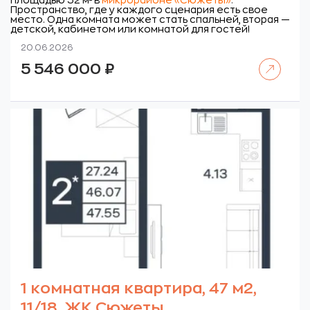
площадью 52 м² в
микрорайоне «Сюжеты»
.
Пространство, где у каждого сценария есть свое
место. Одна комната может стать спальней, вторая —
детской, кабинетом или комнатой для гостей!
20.06.2026
Читать далее
5 546 000
₽
1 комнатная квартира, 47 м2,
11/18. ЖК Сюжеты