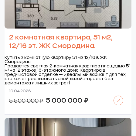
2 комнатная квартира, 51 м2,
12/16 эт. ЖК Смородина.
Купить 2 комнатную квартиру 51 м2 12/16 в ЖК
Смородина.
Продается светлая 2-комнатная квартира площадью 51
м² на 12 этаже 16-этажного дома. Квартира в
предчистовой отделке — идеальный вариант для тех,
кто хочет реализовать свой дизайн-проект без
демонтажа и лишних затрат!
10.04.2026
Читать далее
Первоначальная
Текущая
5 000 000
₽
5 500 000
₽
цена
цена:
составляла
5
5
000
500
000 ₽.
000 ₽.