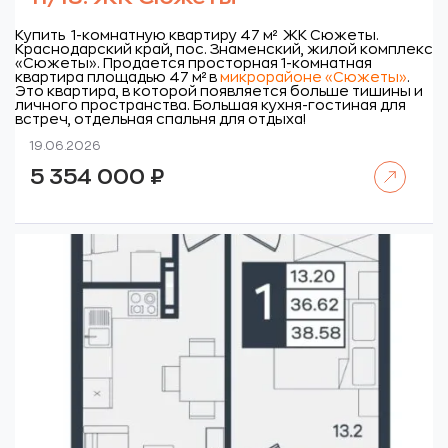
Купить 1-комнатную квартиру 47 м² ЖК Сюжеты.
Краснодарский край, пос. Знаменский, жилой комплекс
«Сюжеты».
Продается просторная 1-комнатная
квартира площадью 47 м² в
микрорайоне «Сюжеты»
.
Это квартира, в которой появляется больше тишины и
личного пространства. Большая кухня-гостиная для
встреч, отдельная спальня для отдыха!
19.06.2026
Читать далее
5 354 000
₽