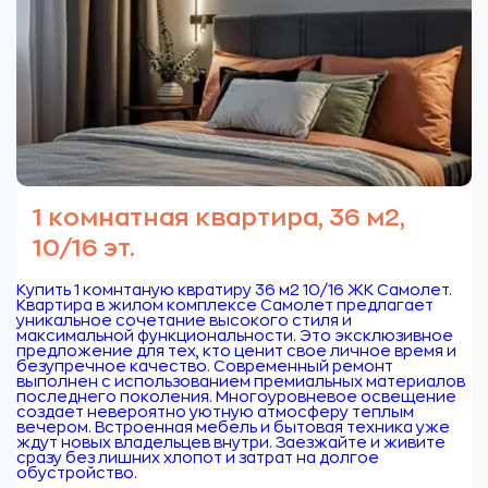
1 комнатная квартира, 36 м2,
10/16 эт.
Купить 1 комнтаную квратиру 36 м2 10/16 ЖК Самолет.
Квартира в жилом комплексе Самолет предлагает
уникальное сочетание высокого стиля и
максимальной функциональности. Это эксклюзивное
предложение для тех, кто ценит свое личное время и
безупречное качество. Современный ремонт
выполнен с использованием премиальных материалов
последнего поколения. Многоуровневое освещение
создает невероятно уютную атмосферу теплым
вечером. Встроенная мебель и бытовая техника уже
ждут новых владельцев внутри. Заезжайте и живите
сразу без лишних хлопот и затрат на долгое
обустройство.