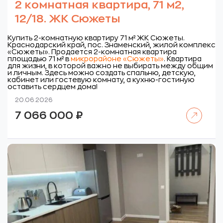
2 комнатная квартира, 71 м2,
12/18. ЖК Сюжеты
Купить 2-комнатную квартиру 71 м² ЖК Сюжеты.
Краснодарский край, пос. Знаменский, жилой комплекс
«Сюжеты».
Продается 2-комнатная квартира
площадью 71 м² в
микрорайоне «Сюжеты»
. Квартира
для жизни, в которой важно не выбирать между общим
и личным. Здесь можно создать спальню, детскую,
кабинет или гостевую комнату, а кухню-гостиную
оставить сердцем дома!
20.06.2026
Читать далее
7 066 000
₽