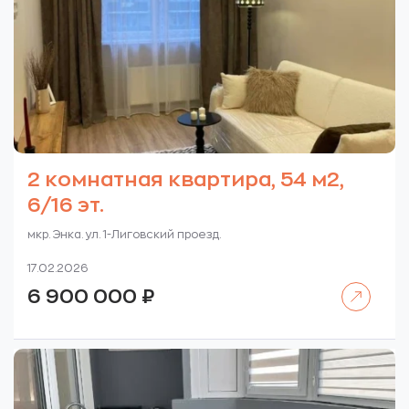
2 комнатная квартира, 54 м2,
6/16 эт.
мкр. Энка. ул. 1-Лиговский проезд.
17.02.2026
Читать далее
6 900 000
₽