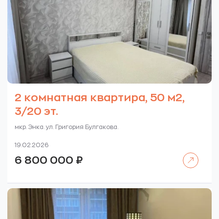
2 комнатная квартира, 50 м2,
3/20 эт.
мкр. Энка. ул. Григория Булгакова.
19.02.2026
Читать далее
6 800 000
₽