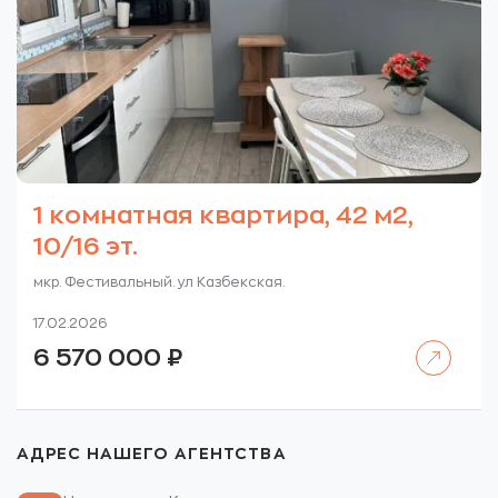
1 комнатная квартира, 42 м2,
10/16 эт.
мкр. Фестивальный. ул Казбекская.
17.02.2026
Читать далее
6 570 000
₽
АДРЕС НАШЕГО АГЕНТСТВА