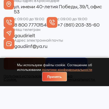
Наш адрес в Краснодаре
ул. имени 40-летия Победы, 39/1, офис
53
с 09:00 до 19:00
с 09:00 до 19:00
8 800 7770154
+7 (861) 203-35-60
Наш телеграм
gaudirielt
Адрес электронной почты
gaudiinf@ya.ru
Связаться
Быстрая ипотека
Мы используем файлы cookie. Соглашение об
использовании
политики конфиденциальности
Политика использования
Политика
Принять
Cookie.
конфиденциальности.