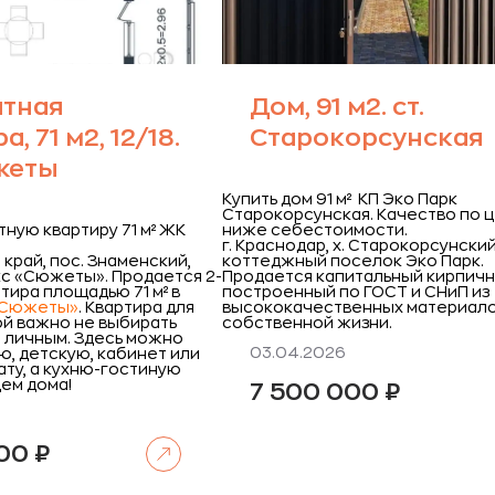
атная
Дом, 91 м2. ст.
, 71 м2, 12/18.
Старокорсунская
жеты
Купить дом 91 м² КП Эко Парк
Старокорсунская. Качество по 
тную квартиру 71 м² ЖК
ниже себестоимости.
г. Краснодар, х. Старокорсунский
край, пос. Знаменский,
коттеджный поселок Эко Парк.
с «Сюжеты».
Продается 2-
Продается капитальный кирпичн
тира площадью 71 м² в
построенный по ГОСТ и СНиП из
«Сюжеты»
. Квартира для
высококачественных материало
ой важно не выбирать
собственной жизни.
 личным. Здесь можно
03.04.2026
ю, детскую, кабинет или
ту, а кухню-гостиную
ем дома!
7 500 000
₽
Читать далее
000
₽