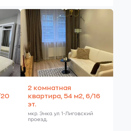
2 комнатная
/20
квартира, 54 м2, 6/16
эт.
мкр. Энка. ул. 1-Лиговский
проезд.