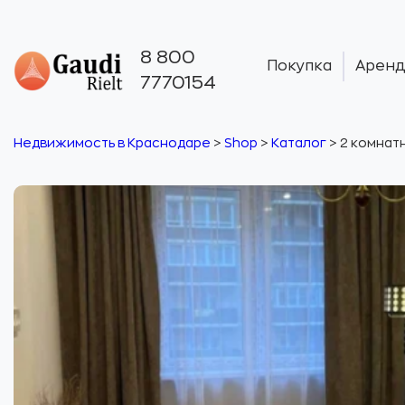
8 800
Покупка
Аренд
7770154
Недвижимость в Краснодаре
>
Shop
>
Каталог
>
2 комнатн