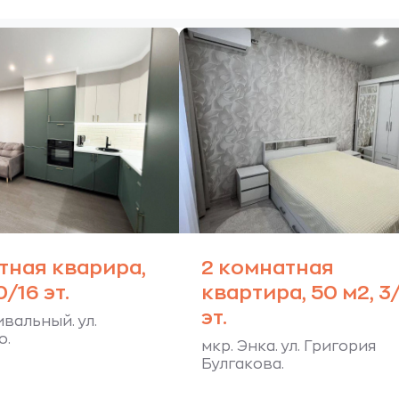
тная кварира,
2 комнатная
0/16 эт.
квартира, 50 м2, 3
эт.
вальный. ул.
о.
мкр. Энка. ул. Григория
Булгакова.