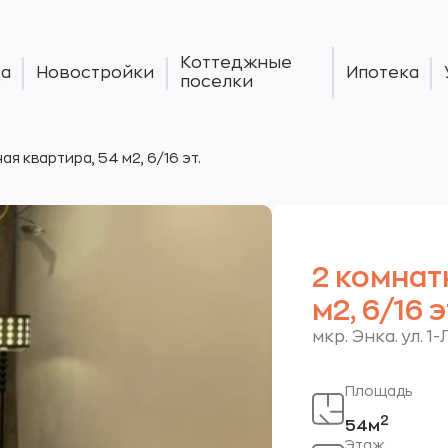
Коттеджные
а
Новостройки
Ипотека
поселки
ая квартира, 54 м2, 6/16 эт.
2 комнат
м2, 6/16 э
мкр. Энка. ул. 
Площадь
2
54м
Этаж