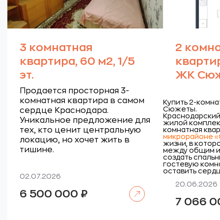
3 комнатная
2 комн
квартира, 60 м2, 1/5
квартира
эт.
ЖК Сю
Продается просторная 3-
комнатная квартира в самом
Купить 2-комна
Сюжеты.
сердце Краснодара.
Краснодарский 
Уникальное предложение для
жилой комплек
тех, кто ценит центральную
комнатная квар
микрорайоне 
локацию, но хочет жить в
жизни, в котор
тишине.
между общим и
создать спальн
гостевую комна
оставить сердц
02.07.2026
20.06.2026
Читать далее
6 500 000
₽
7 066 