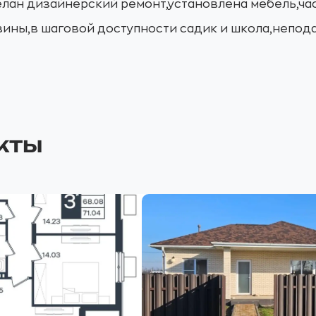
елан дизайнерский ремонт,установлена мебель,час
зины,в шаговой доступности садик и школа,непода
кты