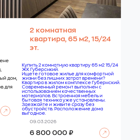
2 комнатная
квартира, 65 м2, 15/24
эт.
цене
Купить 2 комнатную квартиру 65 м2 15/24
,
ЖК Губерснкий.
Ищете готовое жилье для комфортной
ый дом,
жизни без лишних затрат времени?
Квартира в жилом комплексе Губернский.
в для
Современный ремонт выполнен с
использованием качественных
материалов. Встроенная мебель и
бытовая техника уже установлены.
Заезжайте и живите сразу без
Читать далее
обустройств. Расположение дома
выгодное.
09.03.2026
Читать далее
6 800 000
₽