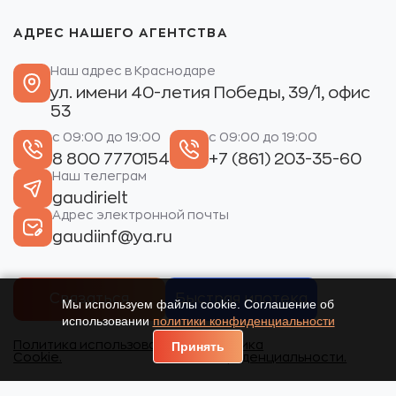
АДРЕС НАШЕГО АГЕНТСТВА
Наш адрес в Краснодаре
ул. имени 40-летия Победы, 39/1, офис
53
с 09:00 до 19:00
с 09:00 до 19:00
8 800 7770154
+7 (861) 203-35-60
Наш телеграм
gaudirielt
Адрес электронной почты
gaudiinf@ya.ru
Связаться
Быстрая ипотека
Мы используем файлы cookie. Соглашение об
использовании
политики конфиденциальности
Политика использования
Политика
Принять
Cookie.
конфиденциальности.