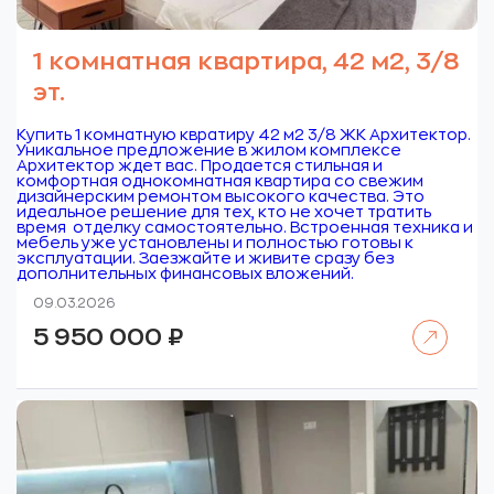
1 комнатная квартира, 42 м2, 3/8
эт.
Купить 1 комнатную квратиру 42 м2 3/8 ЖК Архитектор.
Уникальное предложение в жилом комплексе
Архитектор ждет вас. Продается стильная и
комфортная однокомнатная квартира со свежим
дизайнерским ремонтом высокого качества. Это
идеальное решение для тех, кто не хочет тратить
время отделку самостоятельно. Встроенная техника и
мебель уже установлены и полностью готовы к
эксплуатации. Заезжайте и живите сразу без
дополнительных финансовых вложений.
09.03.2026
Читать далее
5 950 000
₽