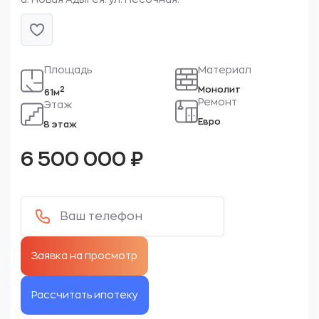
Площадь
Материал
Монолит
2
61м
Ремонт
Этаж
Евро
8 этаж
6 500 000
₽
Рассчитать ипотеку