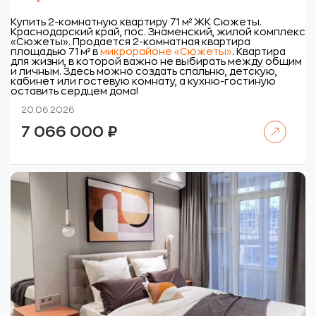
Купить 2-комнатную квартиру 71 м² ЖК Сюжеты.
Краснодарский край, пос. Знаменский, жилой комплекс
«Сюжеты».
Продается 2-комнатная квартира
площадью 71 м² в
микрорайоне «Сюжеты»
. Квартира
для жизни, в которой важно не выбирать между общим
и личным. Здесь можно создать спальню, детскую,
кабинет или гостевую комнату, а кухню-гостиную
оставить сердцем дома!
20.06.2026
Читать далее
7 066 000
₽