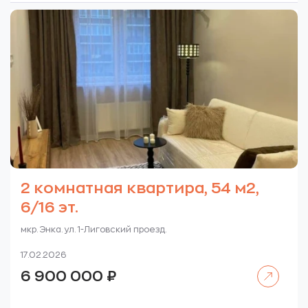
2 комнатная квартира, 54 м2,
6/16 эт.
мкр. Энка. ул. 1-Лиговский проезд.
17.02.2026
Читать далее
6 900 000
₽