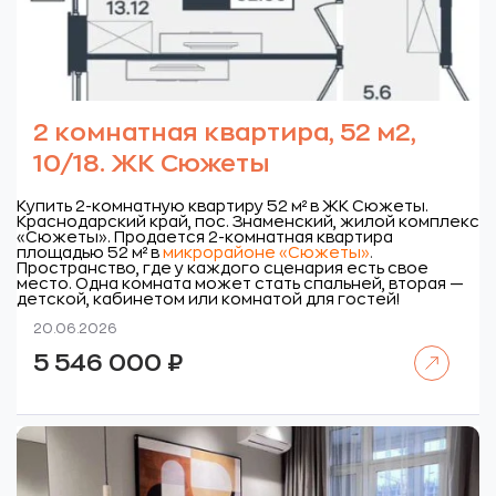
2 комнатная квартира, 52 м2,
10/18. ЖК Сюжеты
Купить 2-комнатную квартиру 52 м² в ЖК Сюжеты.
Краснодарский край, пос. Знаменский, жилой комплекс
«Сюжеты».
Продается 2-комнатная квартира
площадью 52 м² в
микрорайоне «Сюжеты»
.
Пространство, где у каждого сценария есть свое
место. Одна комната может стать спальней, вторая —
детской, кабинетом или комнатой для гостей!
20.06.2026
Читать далее
5 546 000
₽