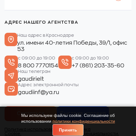
АДРЕС НАШЕГО АГЕНТСТВА
Наш адрес в Краснодаре
ул. имени 40-летия Победы, 39/1, офис
53
с 09:00 до 19:00
с 09:00 до 19:00
8 800 7770154
+7 (861) 203-35-60
Наш телеграм
gaudirielt
Адрес электронной почты
gaudiinf@ya.ru
Связаться
Быстрая ипотека
Мы используем файлы cookie. Соглашение об
использовании
политики конфиденциальности
Политика использования
Политика
Принять
Cookie.
конфиденциальности.