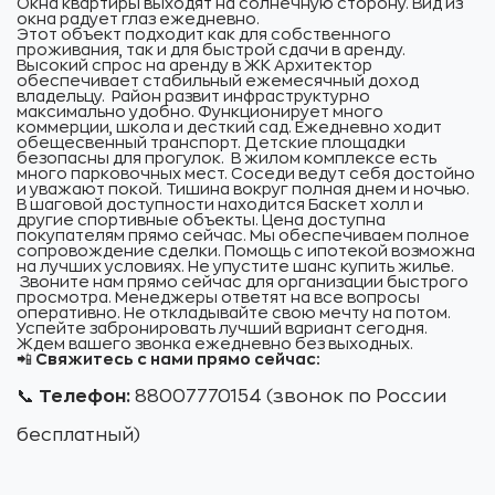
Окна квартиры выходят на солнечную сторону. Вид из
окна радует глаз ежедневно.
Этот объект подходит как для собственного
проживания, так и для быстрой сдачи в аренду.
Высокий спрос на аренду в ЖК Архитектор
обеспечивает стабильный ежемесячный доход
владельцу. Район развит инфраструктурно
максимально удобно. Функционирует много
коммерции, школа и десткий сад. Ежедневно ходит
обещесвенный транспорт. Детские площадки
безопасны для прогулок. В жилом комплексе есть
много парковочных мест. Соседи ведут себя достойно
и уважают покой. Тишина вокруг полная днем и ночью.
В шаговой доступности находится Баскет холл и
другие спортивные объекты. Цена доступна
покупателям прямо сейчас. Мы обеспечиваем полное
сопровождение сделки. Помощь с ипотекой возможна
на лучших условиях. Не упустите шанс купить жилье.
Звоните нам прямо сейчас для организации быстрого
просмотра. Менеджеры ответят на все вопросы
оперативно. Не откладывайте свою мечту на потом.
Успейте забронировать лучший вариант сегодня.
Ждем вашего звонка ежедневно без выходных.
📲
Свяжитесь с нами прямо сейчас:
📞
Телефон:
88007770154 (звонок по России
бесплатный)