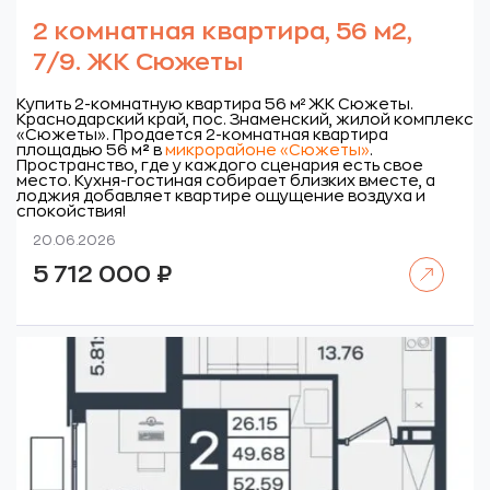
2 комнатная квартира, 56 м2,
7/9. ЖК Сюжеты
Купить 2-комнатную квартира 56 м² ЖК Сюжеты.
Краснодарский край, пос. Знаменский, жилой комплекс
«Сюжеты».
Продается 2-комнатная квартира
площадью 56 м
²
в
микрорайоне «Сюжеты»
.
Пространство, где у каждого сценария есть свое
место. Кухня-гостиная собирает близких вместе, а
лоджия добавляет квартире ощущение воздуха и
спокойствия!
20.06.2026
Читать далее
5 712 000
₽