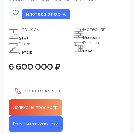
Ипотека от 8,5 %
Площадь
Материал
Монолит
2
86м
Ремонт
Этаж
Евро
6 этаж
6 600 000
₽
Рассчитать ипотеку