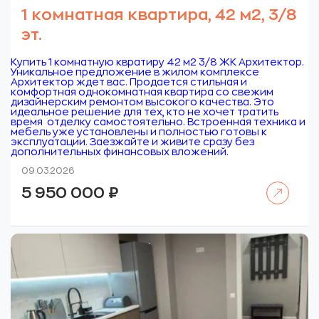
1 комнатная квартира, 42 м2, 3/8
эт.
Купить 1 комнатную квратиру 42 м2 3/8 ЖК Архитектор.
Уникальное предложение в жилом комплексе
Архитектор ждет вас. Продается стильная и
комфортная однокомнатная квартира со свежим
дизайнерским ремонтом высокого качества. Это
идеальное решение для тех, кто не хочет тратить
время отделку самостоятельно. Встроенная техника и
мебель уже установлены и полностью готовы к
эксплуатации. Заезжайте и живите сразу без
дополнительных финансовых вложений.
09.03.2026
Читать далее
5 950 000
₽