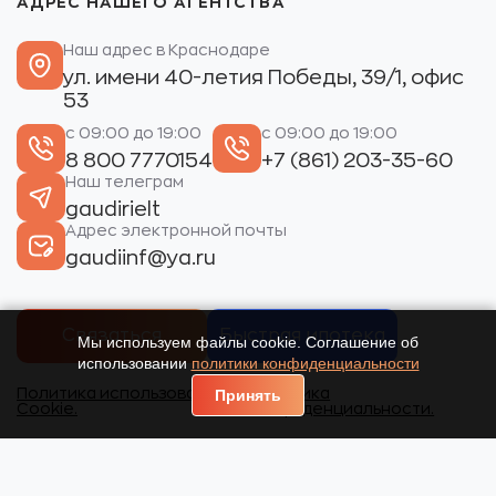
АДРЕС НАШЕГО АГЕНТСТВА
Наш адрес в Краснодаре
ул. имени 40-летия Победы, 39/1, офис
53
с 09:00 до 19:00
с 09:00 до 19:00
8 800 7770154
+7 (861) 203-35-60
Наш телеграм
gaudirielt
Адрес электронной почты
gaudiinf@ya.ru
Связаться
Быстрая ипотека
Мы используем файлы cookie. Соглашение об
использовании
политики конфиденциальности
Политика использования
Политика
Принять
Cookie.
конфиденциальности.