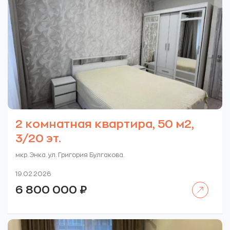
2 комнатная квартира, 50 м2,
3/20 эт.
мкр. Энка. ул. Григория Булгакова.
19.02.2026
Читать далее
6 800 000
₽