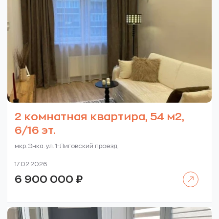
2 комнатная квартира, 54 м2,
6/16 эт.
мкр. Энка. ул. 1-Лиговский проезд.
17.02.2026
Читать далее
6 900 000
₽