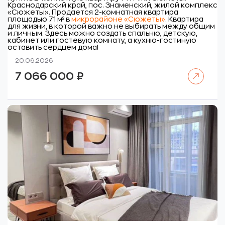
Краснодарский край, пос. Знаменский, жилой комплекс
«Сюжеты».
Продается 2-комнатная квартира
площадью 71 м² в
микрорайоне «Сюжеты»
. Квартира
для жизни, в которой важно не выбирать между общим
и личным. Здесь можно создать спальню, детскую,
кабинет или гостевую комнату, а кухню-гостиную
оставить сердцем дома!
20.06.2026
Читать далее
7 066 000
₽