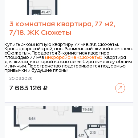
3 комнатная квартира, 77 м2,
7/18. ЖК Сюжеты
Купить 3-комнатную квартиру 77 м² в ЖК Сюжеты.
Краснодарский край, пос. Знаменский, жилой комплекс
«Сюжеты».
Продается 3-комнатная квартира
площадью 77 м² в
микрорайоне «Сюжеты»
. Квартира
для жизни, в которой важно не выбирать между общим
и личным. Пространство подстраивается под семью,
привычки и будущие планы!
20.06.2026
Читать далее
7 663 126
₽