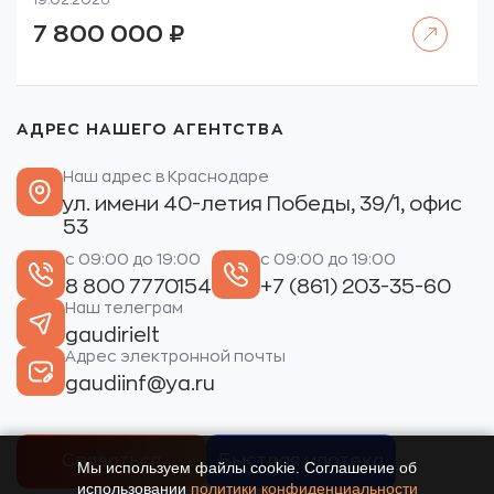
19.02.2026
Читать далее
7 800 000
₽
АДРЕС НАШЕГО АГЕНТСТВА
Наш адрес в Краснодаре
ул. имени 40-летия Победы, 39/1, офис
53
с 09:00 до 19:00
с 09:00 до 19:00
8 800 7770154
+7 (861) 203-35-60
Наш телеграм
gaudirielt
Адрес электронной почты
gaudiinf@ya.ru
Связаться
Быстрая ипотека
Мы используем файлы cookie. Соглашение об
использовании
политики конфиденциальности