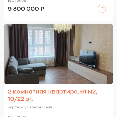
19.02.2026
Читать далее
9 300 000
₽
2 комнатная квартира, 61 м2,
10/22 эт.
мкр. Энка. ул. Конгрессная.