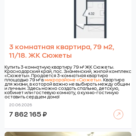
3 комнатная квартира, 79 м2,
11/18. ЖК Сюжеты
Купить 3-комнатную квартиру 79 м² ЖК Сюжеты.
Краснодарский край, пос. Знаменский, жилой комплекс
«Сюжеты».
Продается 3-комнатная квартира
площадью 79 м² в
микрорайоне «Сюжеты»
. Квартира
для жизни, в которой важно не выбирать между общим
и личным. Здесь можно создать спальню, детскую,
кабинет или гостевую комнату, а кухню-гостиную
оставить сердцем дома!
20.06.2026
Читать далее
7 862 165
₽