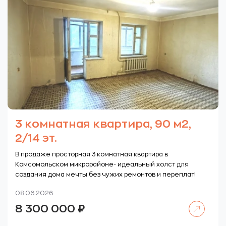
3 комнатная квартира, 90 м2,
2/14 эт.
В продаже просторная 3 комнатная квартира в
Комсомольском микрорайоне- идеальный холст для
создания дома мечты без чужих ремонтов и переплат!
08.06.2026
Читать далее
8 300 000
₽