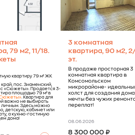
атная
3 комнатная
, 79 м2, 11/18.
квартира, 90 м2, 2
жеты
эт.
В продаже просторная 3
комнатная квартира в
тную квартиру 79 м² ЖК
Комсомольском
край, пос. Знаменский,
микрорайоне- идеальны
с «Сюжеты».
Продается 3-
тира площадью 79 м² в
холст для создания дома
«Сюжеты»
. Квартира для
мечты без чужих ремонт
ой важно не выбирать
переплат!
 личным. Здесь можно
ю, детскую, кабинет или
ту, а кухню-гостиную
ем дома!
08.06.2026
8 300 000
₽
Читать далее