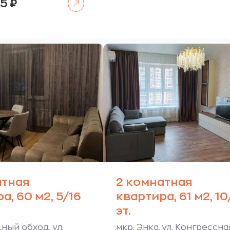
65
₽
атная
2 комнатная
а, 60 м2, 5/16
квартира, 61 м2, 1
эт.
ный обход. ул.
мкр. Энка. ул. Конгрессна