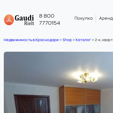
8 800
Покупка
Аренд
7770154
Недвижимость в Краснодаре
>
Shop
>
Каталог
>
2-к. кварт