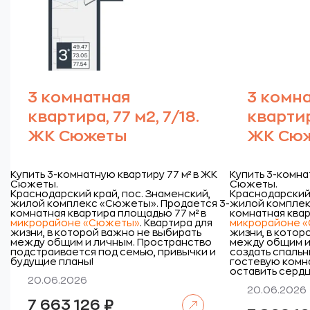
3 комнатная
3 комн
квартира, 77 м2, 7/18.
квартира
ЖК Сюжеты
ЖК Сю
Купить 3-комнатную квартиру 77 м² в ЖК
Купить 3-комна
Сюжеты.
Сюжеты.
Краснодарский край, пос. Знаменский,
Краснодарский 
жилой комплекс «Сюжеты».
Продается 3-
жилой комплек
комнатная квартира площадью 77 м² в
комнатная квар
микрорайоне «Сюжеты»
. Квартира для
микрорайоне 
жизни, в которой важно не выбирать
жизни, в котор
между общим и личным. Пространство
между общим и
подстраивается под семью, привычки и
создать спальн
будущие планы!
гостевую комна
оставить сердц
20.06.2026
20.06.2026
Читать далее
7 663 126
₽