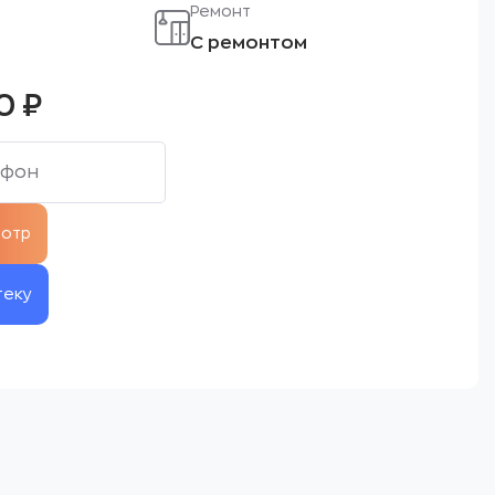
Ремонт
С ремонтом
00
₽
теку