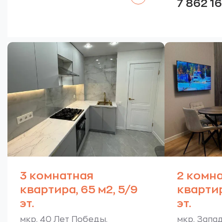
7 862 1
3 комнатная
2 комн
квартира, 65 м2, 5/9
квартир
эт.
эт.
мкр. 40 Лет Победы.
мкр. Запад