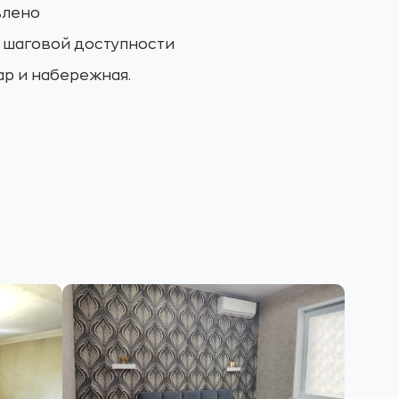
влено
В шаговой доступности
ар и набережная.