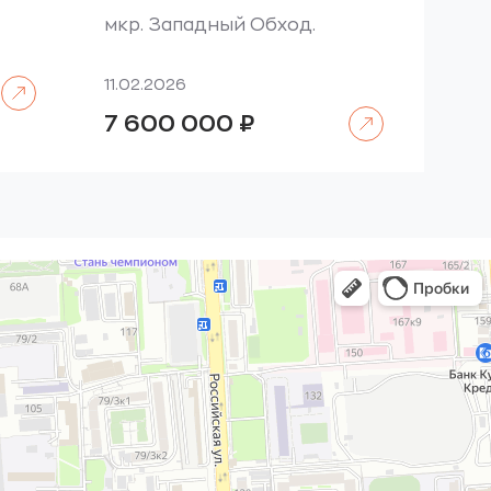
мкр. Западный Обход.
Читать далее
11.02.2026
Читать далее
7 600 000
₽