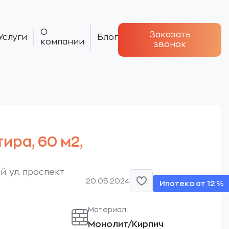
О
Заказать
Услуги
Блог
компании
звонок
тира, 60 м2,
. ул. проспект
20.05.2024
Ипотека от 12 %
Материал
Монолит/Кирпич