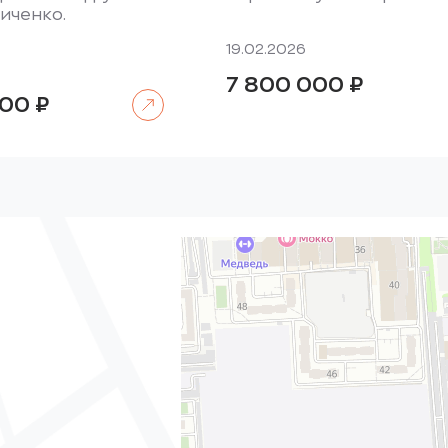
иченко.
19.02.2026
7 800 000
₽
Читать далее
000
₽