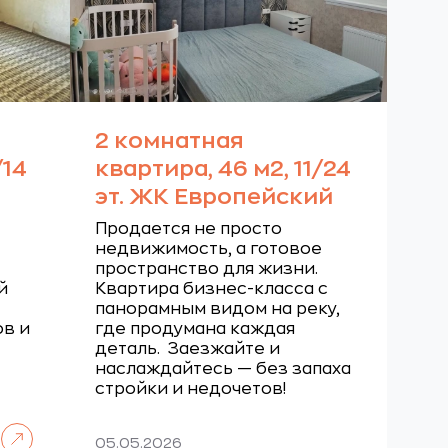
2 комнатная
/14
квартира, 46 м2, 11/24
эт. ЖК Европейский
Продается не просто
недвижимость, а готовое
пространство для жизни.
й
Квартира бизнес-класса с
панорамным видом на реку,
ов и
где продумана каждая
деталь.
Заезжайте и
наслаждайтесь — без запаха
стройки и недочетов!
Читать далее
05.05.2026