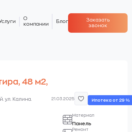
О
Заказать
Услуги
Блог
компании
звонок
тира, 48 м2,
21.03.2025
 ул. Калина.
Ипотека от 29 %
Материал
Панель
Ремонт