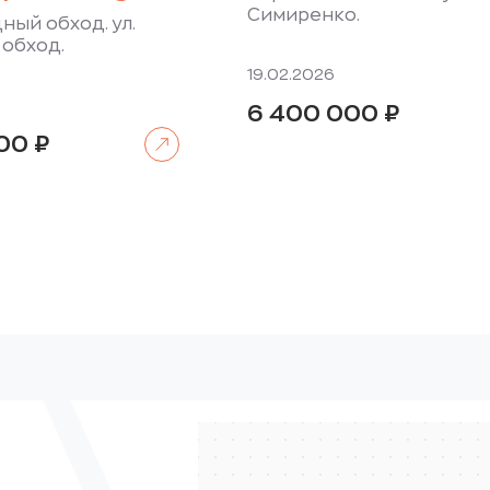
Симиренко.
ный обход. ул.
обход.
19.02.2026
6 400 000
₽
Читать далее
000
₽