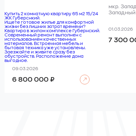
мкр. Запад
Западный 
Купить 2 комнатную квартиру 65 м2 15/24
ЖК Губерснкий.
Ищете готовое жилье для комфортной
жизни без лишних затрат времени?
01.03.2026
Квартира в жилом комплексе Губернский.
Современный ремонт выполнен с
7 300 
использованием качественных
материалов. Встроенная мебель и
бытовая техника уже установлены.
Заезжайте и живите сразу без
обустройств. Расположение дома
выгодное.
09.03.2026
Читать далее
6 800 000
₽