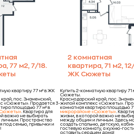
атная
2 комнатная
, 77 м2, 7/18.
квартира, 71 м2, 12/
жеты
ЖК Сюжеты
тную квартиру 77 м² в ЖК
Купить 2-комнатную квартиру 71 
Сюжеты.
край, пос. Знаменский,
Краснодарский край, пос. Знаме
с «Сюжеты».
Продается 3-
жилой комплекс «Сюжеты».
Про
тира площадью 77 м² в
комнатная квартира площадью 71
«Сюжеты»
. Квартира для
микрорайоне «Сюжеты»
. Кварт
ой важно не выбирать
жизни, в которой важно не выби
 личным. Пространство
между общим и личным. Здесь 
 под семью, привычки и
создать спальню, детскую, каби
!
гостевую комнату, а кухню-гос
оставить сердцем дома!