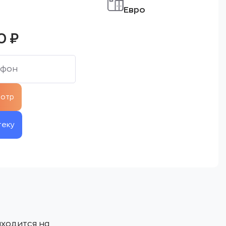
Евро
00
₽
теку
аходится на