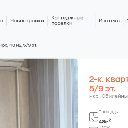
Коттеджные
а
Новостройки
Ипотека
поселки
ира, 48 м2, 5/9 эт.
2-к. квар
5/9 эт.
мкр. Юбилейный.
Площадь
2
48м
Этаж