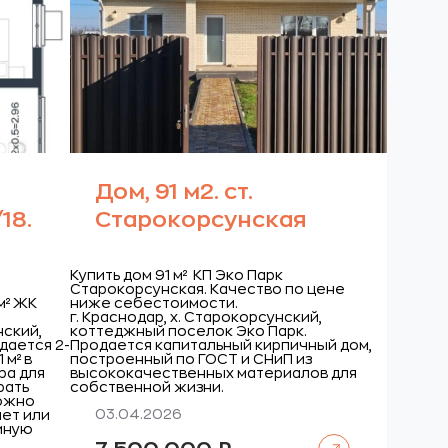
Дом, 91 м2. ст.
18.
Старокорсунская
Купить дом 91 м² КП Эко Парк
Старокорсунская. Качество по цене
м² ЖК
ниже себестоимости.
г. Краснодар, х. Старокорсунский,
нский,
коттеджный поселок Эко Парк.
дается 2-
Продается капитальный кирпичный дом,
 м² в
построенный по ГОСТ и СНиП из
ира для
высококачественных материалов для
рать
собственной жизни.
можно
03.04.2026
нет или
тиную
Читать далее