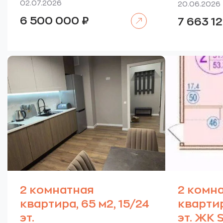
02.07.2026
20.06.2026
Читать далее
6 500 000
₽
7 663 1
2 комнатная
2 комн
квартира, 65 м2, 15/24
квартир
эт.
эт. ЖК S