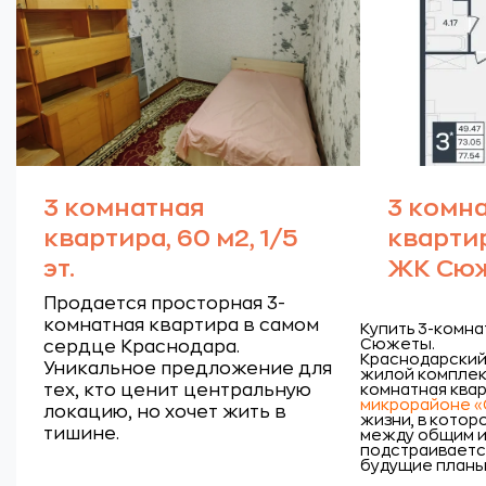
3 комнатная
3 комн
квартира, 60 м2, 1/5
квартира
эт.
ЖК Сю
Продается просторная 3-
комнатная квартира в самом
Купить 3-комна
Сюжеты.
сердце Краснодара.
Краснодарский 
Уникальное предложение для
жилой комплек
тех, кто ценит центральную
комнатная квар
микрорайоне 
локацию, но хочет жить в
жизни, в котор
тишине.
между общим и
подстраивается
будущие планы