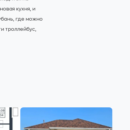
овая кухня, и
убань, где можно
ти троллейбус,