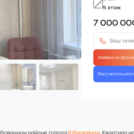
5 этаж
7 000 0
Рассчитать ипо
ребованном районе города
Юбилейном
. Квартира н