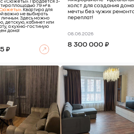
с «Сюжеты».
Продается 3-
тира площадью 79 м² в
холст для создания дома
«Сюжеты»
. Квартира для
мечты без чужих ремонт
ой важно не выбирать
переплат!
 личным. Здесь можно
ю, детскую, кабинет или
ту, а кухню-гостиную
ем дома!
08.06.2026
8 300 000
₽
Читать далее
65
₽