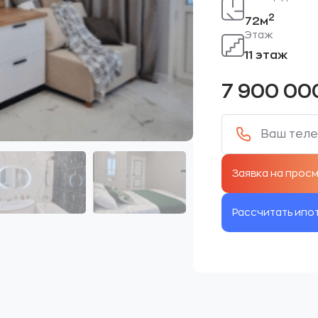
2
72м
Этаж
11 этаж
7 900 00
Рассчитать ипо