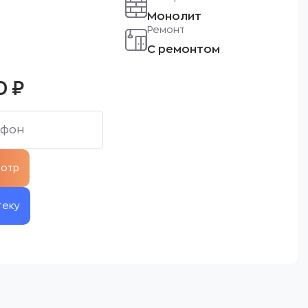
Монолит
Ремонт
С ремонтом
0
₽
теку