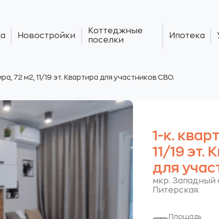
Коттеджные
а
Новостройки
Ипотека
поселки
ира, 72 м2, 11/19 эт. Квартира для участников СВО.
1-к. квар
11/19 эт.
для учас
мкр. Западный о
Питерская.
Площадь