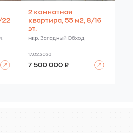
2 комнатная
0/22
квартира, 55 м2, 8/16
эт.
я.
мкр. Западный Обход.
17.02.2026
Читать далее
Читать далее
7 500 000
₽