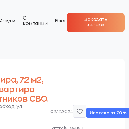
О
Заказать
Услуги
Блог
компании
звонок
тира, 72 м2,
 Квартира
тников СВО.
бход. ул.
02.12.2024
Ипотека от 29 %
Материал