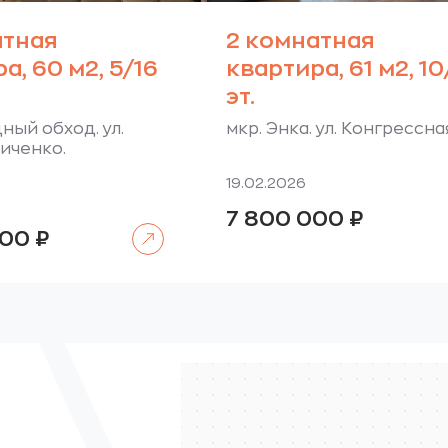
атная
2 комнатная
а, 60 м2, 5/16
квартира, 61 м2, 1
эт.
ный обход. ул.
мкр. Энка. ул. Конгрессна
иченко.
19.02.2026
7 800 000
₽
Читать далее
000
₽