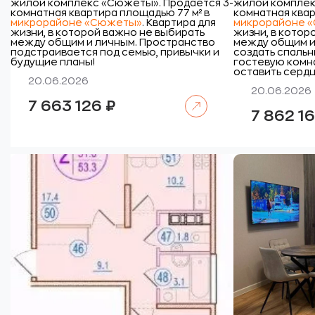
жилой комплекс «Сюжеты».
Продается 3-
жилой комплек
комнатная квартира площадью 77 м² в
комнатная квар
микрорайоне «Сюжеты»
. Квартира для
микрорайоне 
жизни, в которой важно не выбирать
жизни, в котор
между общим и личным. Пространство
между общим и
подстраивается под семью, привычки и
создать спальн
будущие планы!
гостевую комна
оставить сердц
20.06.2026
20.06.2026
Читать далее
7 663 126
₽
7 862 1