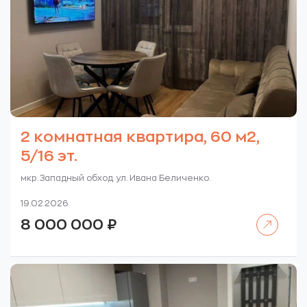
2 комнатная квартира, 60 м2,
5/16 эт.
мкр. Западный обход. ул. Ивана Беличенко.
19.02.2026
Читать далее
8 000 000
₽