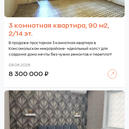
3 комнатная квартира, 90 м2,
2/14 эт.
В продаже просторная 3 комнатная квартира в
Комсомольском микрорайоне- идеальный холст для
создания дома мечты без чужих ремонтов и переплат!
08.06.2026
Читать далее
8 300 000
₽