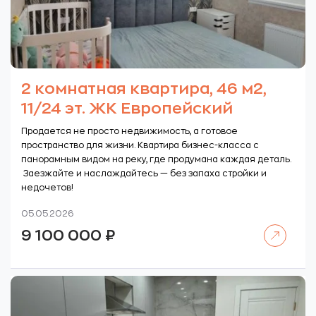
2 комнатная квартира, 46 м2,
11/24 эт. ЖК Европейский
Продается не просто недвижимость, а готовое
пространство для жизни. Квартира бизнес-класса с
панорамным видом на реку, где продумана каждая деталь.
Заезжайте и наслаждайтесь — без запаха стройки и
недочетов!
05.05.2026
Читать далее
9 100 000
₽