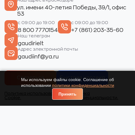
Наш адрес в Краснодаре
ул. имени 40-летия Победы, 39/1, офис
53
с 09:00 до 19:00
с 09:00 до 19:00
8 800 7770154
+7 (861) 203-35-60
Наш телеграм
gaudirielt
Адрес электронной почты
gaudiinf@ya.ru
Связаться
Быстрая ипотека
Мы используем файлы cookie. Соглашение об
использовании
политики конфиденциальности
Политика использования
Политика
Принять
Cookie.
конфиденциальности.