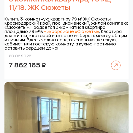
11/18. ЖК Сюжеты
Купить 3-комнатную квартиру 79 м² ЖК Сюжеты.
Краснодарский край, пос. Знаменский, жилой комплекс
«Сюжеты».
Продается 3-комнатная квартира
площадью 79 м² в
микрорайоне «Сюжеты»
. Квартира
для жизни, в которой важно не выбирать между общим
и личным. Здесь можно создать спальню, детскую,
кабинет или гостевую комнату, а кухню-гостиную
оставить сердцем дома!
20.06.2026
Читать далее
7 862 165
₽