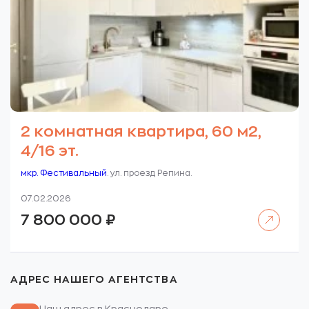
2 комнатная квартира, 60 м2,
4/16 эт.
мкр. Фестивальный
. ул. проезд Репина.
07.02.2026
Читать далее
7 800 000
₽
АДРЕС НАШЕГО АГЕНТСТВА