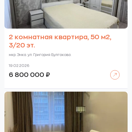
2 комнатная квартира, 50 м2,
3/20 эт.
мкр. Энка. ул. Григория Булгакова.
19.02.2026
Читать далее
6 800 000
₽