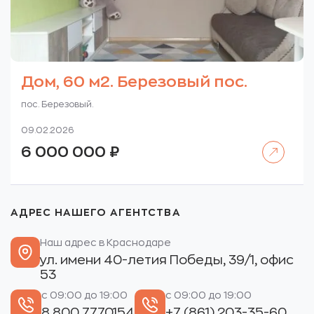
Дом, 60 м2. Березовый пос.
пос. Березовый.
09.02.2026
Читать далее
6 000 000
₽
АДРЕС НАШЕГО АГЕНТСТВА
Наш адрес в Краснодаре
ул. имени 40-летия Победы, 39/1, офис
53
с 09:00 до 19:00
с 09:00 до 19:00
8 800 7770154
+7 (861) 203-35-60