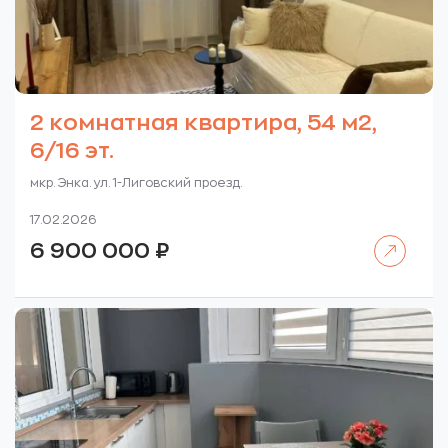
2 комнатная квартира, 54 м2,
6/16 эт.
мкр. Энка. ул. 1-Лиговский проезд.
17.02.2026
Читать далее
6 900 000
₽