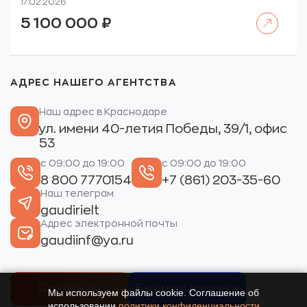
17.02.2026
Читать далее
5 100 000
₽
АДРЕС НАШЕГО АГЕНТСТВА
Наш адрес в Краснодаре
ул. имени 40-летия Победы, 39/1, офис
53
с 09:00 до 19:00
с 09:00 до 19:00
8 800 7770154
+7 (861) 203-35-60
Наш телеграм
gaudirielt
Адрес электронной почты
gaudiinf@ya.ru
Связаться
Быстрая ипотека
Мы используем файлы cookie. Соглашение об
использовании
политики конфиденциальности