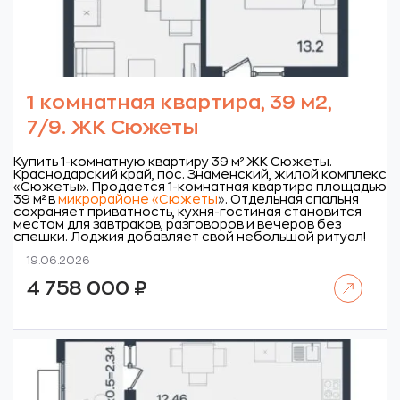
1 комнатная квартира, 39 м2,
7/9. ЖК Сюжеты
Купить 1-комнатную квартиру 39 м² ЖК Сюжеты.
Краснодарский край, пос. Знаменский, жилой комплекс
«Сюжеты».
Продается 1-комнатная квартира площадью
39 м² в
микрорайоне «Сюжеты
»
. Отдельная спальня
сохраняет приватность, кухня-гостиная становится
местом для завтраков, разговоров и вечеров без
спешки. Лоджия добавляет свой небольшой ритуал!
19.06.2026
Читать далее
4 758 000
₽