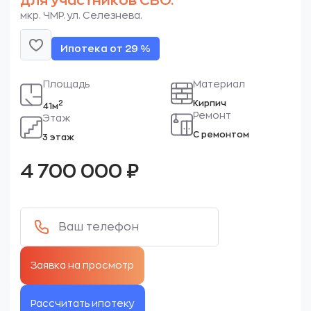
для участников СВО.
мкр. ЧМР. ул. Селезнева.
Ипотека от 29 %
Площадь
Материал
Кирпич
2
41м
Ремонт
Этаж
С ремонтом
3 этаж
4 700 000
₽
Рассчитать ипотеку