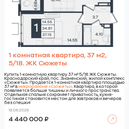
1 комнатная квартира, 37 м2,
5/18. ЖК Сюжеты
Купить 1-комнатную квартиру 37 м² 5/18 ЖК Сюжеты.
Краснодарский край, пос. Знаменский, жилой комплекс
«Сюжеты».
Продается 1-комнатная квартира площадью
37 м² в
микрорайоне «Сюжеты»
. Квартира, в которой
появляется больше тишины и личного пространства.
Отдельная спальня сохраняет приватность, кухня-
гостиная становится местом для завтраков и вечеров
без спешки!
19.06.2026
Читать далее
4 440 000
₽