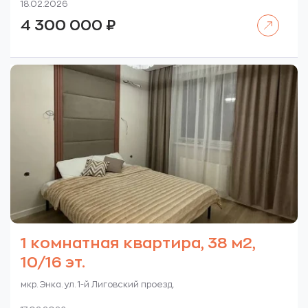
18.02.2026
Читать далее
4 300 000
₽
1 комнатная квартира, 38 м2,
10/16 эт.
мкр. Энка. ул. 1-й Лиговский проезд.