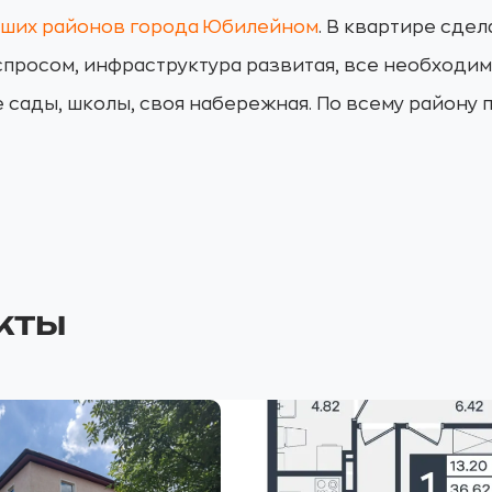
чших районов города Юбилейном
. В квартире сде
 спросом, инфраструктура развитая, все необходи
е сады, школы, своя набережная. По всему району
кты