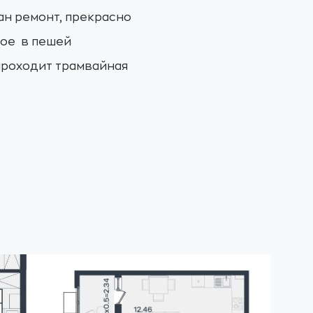
лан ремонт, прекрасно
мое в пешей
 проходит трамвайная