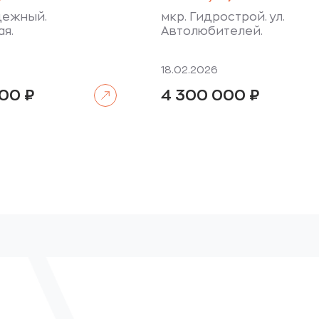
дежный.
мкр. Гидрострой. ул.
ая.
Автолюбителей.
18.02.2026
Читать далее
000
₽
4 300 000
₽