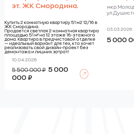
эт. ЖК Смородина.
мкр.Моло
ул.Душист
Купить 2 комнатную квартиру 51 м2 12/16 в
ЖК Смородина.
03.03.2026
Продается светлая 2-комнатная квартира
площадью 51 м² на 12 этаже 16-этажного
5 000 
дома. Квартира в предчистовой отделке
— идеальный вариант для тех, кто хочет
реализовать свой дизайн-проект без
демонтажа и лишних затрат!
10.04.2026
Первоначальная
5 000
5 500 000
₽
Читать далее
цена
Текущая
составляла
000
₽
цена:
5
5
500
000
000 ₽.
000 ₽.