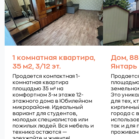
1 комнатная квартира,
Дом, 88
35 м2, 3/12 эт.
Янтарь
Продается компактная 1-
Продаетс
комнатная квартира
площадью 
площадью 35 м² на
земельном
комфортном 3-м этаже 12-
Это уник
этажного дома в Юбилейном
для тех, 
микрорайоне. Идеальный
кирпичный
вариант для студентов,
города с
молодых специалистов или
использов
пожилых людей. Вся мебель и
так и для
техника остаются —
проживан
заезжайте и живите!