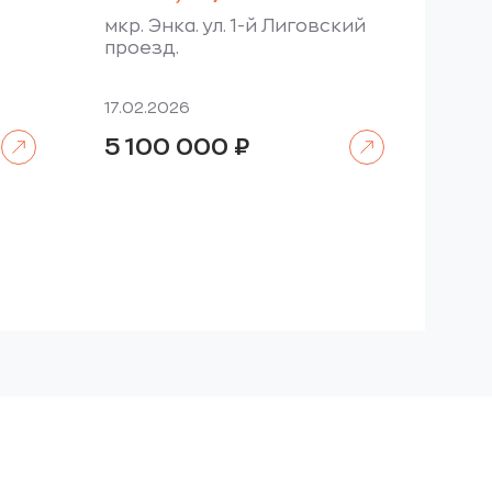
мкр. Энка. ул. 1-й Лиговский
проезд.
17.02.2026
Читать далее
Читать далее
5 100 000
₽