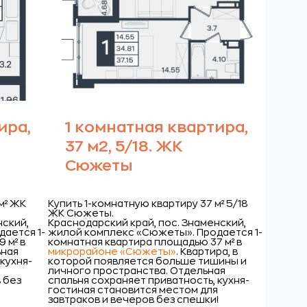
ира,
1 комнатная квартира,
37 м2, 5/18. ЖК
Сюжеты
м² ЖК
Купить 1-комнатную квартиру 37 м² 5/18
ЖК Сюжеты.
нский,
Краснодарский край, пос. Знаменский,
дается 1-
жилой комплекс «Сюжеты».
Продается 1-
 м² в
комнатная квартира площадью 37 м² в
ьная
микрорайоне «Сюжеты»
. Квартира, в
кухня-
которой появляется больше тишины и
я
личного пространства. Отдельная
 без
спальня сохраняет приватность, кухня-
й
гостиная становится местом для
завтраков и вечеров без спешки!