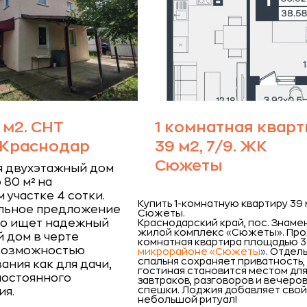
 м2. СНТ
1 комнатная кварт
 Краснодар
39 м2, 7/9. ЖК
Сюжеты
я двухэтажный дом
80 м² на
 участке 4 сотки.
Купить 1-комнатную квартиру 39 
альное предложение
Сюжеты.
кто ищет надежный
Краснодарский край, пос. Знаме
жилой комплекс «Сюжеты».
Про
 дом в черте
комнатная квартира площадью 39
 возможностью
микрорайоне «Сюжеты
»
. Отдел
спальня сохраняет приватность, 
ания как для дачи,
гостиная становится местом дл
 постоянного
завтраков, разговоров и вечеров
спешки. Лоджия добавляет сво
ия.
небольшой ритуал!