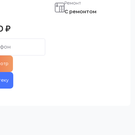
Ремонт
С ремонтом
0
₽
теку