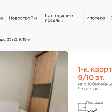
Коттеджные
а
Новостройки
Ипотека
поселки
ира, 33 м2, 9/10 эт.
1-к. квар
9/10 эт.
мкр. Юбилейный
Чекистов.
Площадь
2
33м