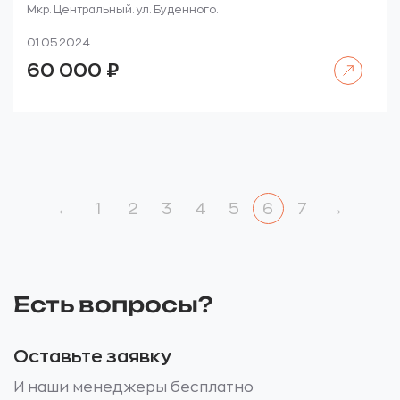
Мкр. Центральный. ул. Буденного.
01.05.2024
Читать далее
60 000
₽
←
1
2
3
4
5
6
7
→
Есть вопросы?
Оставьте заявку
И наши менеджеры бесплатно