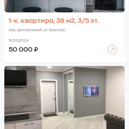
1-к. квартира, 38 м2, 3/5 эт.
мкр. Центральный. ул. Красная.
15.05.2024
Читать далее
50 000
₽