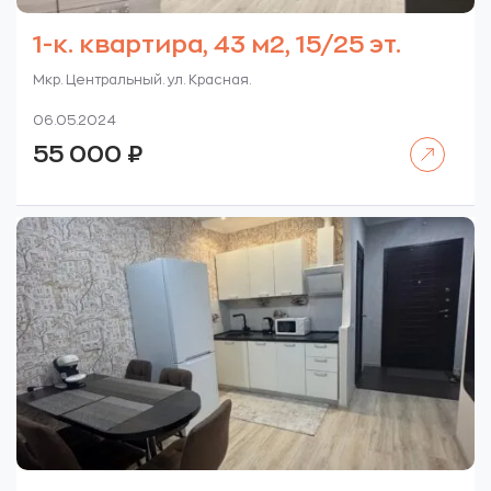
1-к. квартира, 43 м2, 15/25 эт.
Мкр. Центральный. ул. Красная.
06.05.2024
Читать далее
55 000
₽