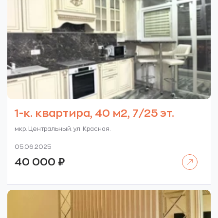
1-к. квартира, 40 м2, 7/25 эт.
мкр. Центральный. ул. Красная.
05.06.2025
Читать далее
40 000
₽