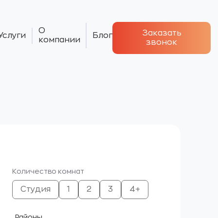
О
Заказать
Услуги
Блог
компании
звонок
Количество комнат
Студия
1
2
3
4+
Районы