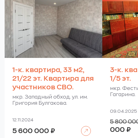
1-к. квартира, 33 м2,
3-к. кв
21/22 эт. Квартира для
1/5 эт.
участников СВО.
мкр. Фести
Гагарина.
мкр. Западный обход. ул. им.
Григория Булгакова.
09.04.2025
12.11.2024
5 800 00
Те
Читать далее
000
₽
5 600 000
₽
цен
5