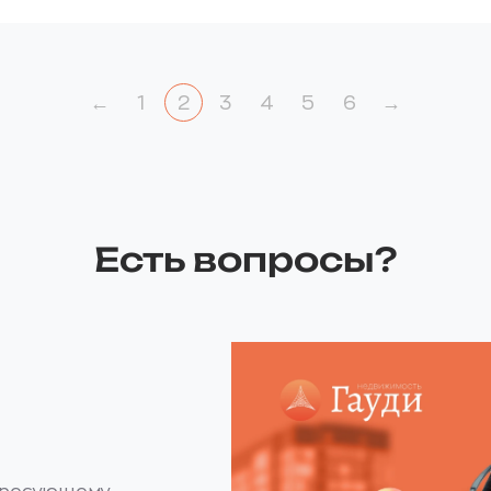
0
000 ₽.
 ₽.
←
1
2
3
4
5
6
→
Есть вопросы?