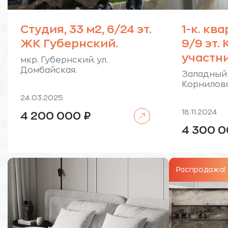
Студия, 33 м2, 6/24 эт.
1-к. ква
ЖК Губернский.
9/9 эт.
участн
мкр. Губернский. ул.
Домбайская.
Западный 
Корнилова
24.03.2025
Читать далее
18.11.2024
4 200 000
₽
4 300 
Распродажа!