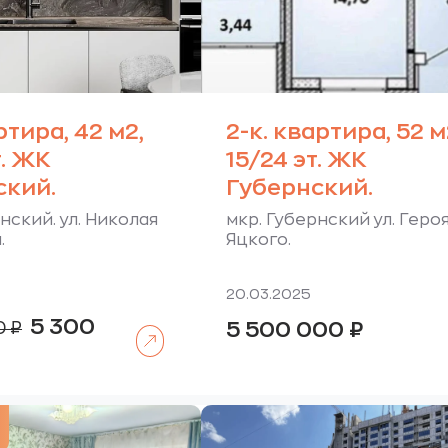
ртира, 42 м2,
2-к. квартира, 52 м
т. ЖК
15/24 эт. ЖК
ский.
Губернский.
нский. ул. Николая
мкр. Губернский ул. Геро
.
Яцкого.
20.03.2025
Первоначальная
5 300
0
₽
5 500 000
₽
Читать далее
цена
кущая
составляла
а:
5
500
0
000 ₽.
 ₽.