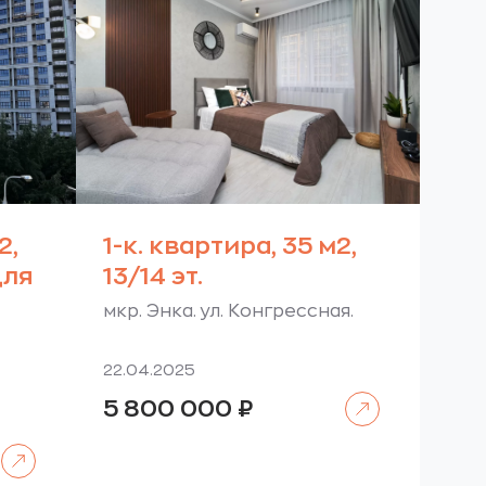
2,
1-к. квартира, 35 м2,
для
13/14 эт.
мкр. Энка. ул. Конгрессная.
22.04.2025
Читать далее
5 800 000
₽
Читать далее