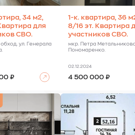
ртира, 34 м2,
1-к. квартира, 36 м
 Квартира для
8/16 эт. Квартира 
иков СВО.
участников СВО.
обход. ул. Генерала
мкр. Петра Метальникова. 
.
Пономаренко.
02.12.2024
Читать далее
000
₽
4 500 000
₽