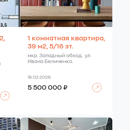
2,
1 комнатная квартира,
39 м2, 5/16 эт.
мкр. Западный обход. ул.
Ивана Беличенко.
я
18.02.2026
Читать далее
5 500 000
₽
Читать далее