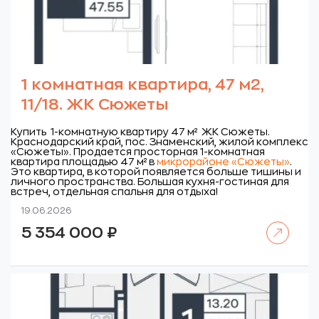
1 комнатная квартира, 47 м2,
11/18. ЖК Сюжеты
Купить 1-комнатную квартиру 47 м² ЖК Сюжеты.
Краснодарский край, пос. Знаменский, жилой комплекс
«Сюжеты».
Продается просторная 1-комнатная
квартира площадью 47 м² в
микрорайоне «Сюжеты»
.
Это квартира, в которой появляется больше тишины и
личного пространства. Большая кухня-гостиная для
встреч, отдельная спальня для отдыха!
19.06.2026
Читать далее
5 354 000
₽