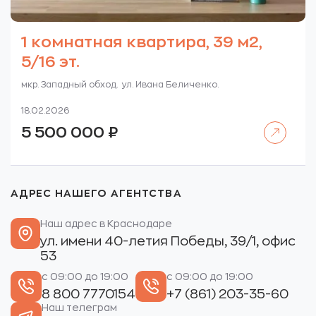
1 комнатная квартира, 39 м2,
5/16 эт.
мкр. Западный обход. ул. Ивана Беличенко.
18.02.2026
Читать далее
5 500 000
₽
АДРЕС НАШЕГО АГЕНТСТВА
Наш адрес в Краснодаре
ул. имени 40-летия Победы, 39/1, офис
53
с 09:00 до 19:00
с 09:00 до 19:00
8 800 7770154
+7 (861) 203-35-60
Наш телеграм