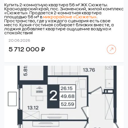
Купить 2-комнатную квартира 56 м² ЖК Сюжеты.
Краснодарский край, пос. Знаменский, жилой комплекс
«Сюжеты».
Продается 2-комнатная квартира
площадью 56 м
²
в
микрорайоне «Сюжеты»
.
Пространство, где у каждого сценария есть свое
место. Кухня-гостиная собирает близких вместе, а
лоджия добавляет квартире ощущение воздуха и
спокойствия!
20.06.2026
Читать далее
5 712 000
₽