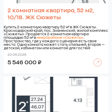
2 комнатная квартира, 52 м2,
10/18. ЖК Сюжеты
Купить 2-комнатную квартиру 52 м² в ЖК Сюжеты.
Краснодарский край, пос. Знаменский, жилой комплекс
«Сюжеты».
Продается 2-комнатная квартира
площадью 52 м² в
микрорайоне «Сюжеты»
.
Пространство, где у каждого сценария есть свое
место. Одна комната может стать спальней, вторая —
детской, кабинетом или комнатой для гостей!
20.06.2026
Читать далее
5 546 000
₽