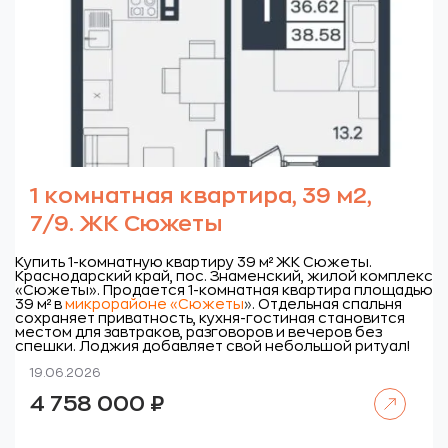
1 комнатная квартира, 39 м2,
7/9. ЖК Сюжеты
Купить 1-комнатную квартиру 39 м² ЖК Сюжеты.
Краснодарский край, пос. Знаменский, жилой комплекс
«Сюжеты».
Продается 1-комнатная квартира площадью
39 м² в
микрорайоне «Сюжеты
»
. Отдельная спальня
сохраняет приватность, кухня-гостиная становится
местом для завтраков, разговоров и вечеров без
спешки. Лоджия добавляет свой небольшой ритуал!
19.06.2026
Читать далее
4 758 000
₽