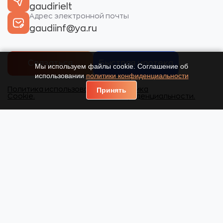
gaudirielt
Адрес электронной почты
gaudiinf@ya.ru
Связаться
Быстрая ипотека
Мы используем файлы cookie. Соглашение об
использовании
политики конфиденциальности
Политика использования
Политика
Принять
Cookie.
конфиденциальности.