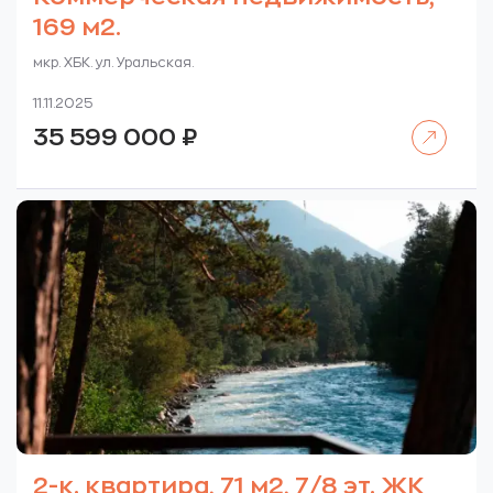
169 м2.
мкр. ХБК. ул. Уральская.
11.11.2025
Читать далее
35 599 000
₽
2-к. квартира, 71 м2, 7/8 эт. ЖК