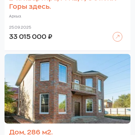
Горы здесь.
Архыз.
25.09.2025
Читать далее
33 015 000
₽
Дом, 286 м2.