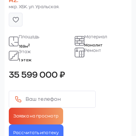
м2.
мкр. ХБК. ул. Уральская.
Площадь
Материал
Монолит
2
169м
Ремонт
Этаж
1 этаж
35 599 000
₽
Рассчитать ипотеку