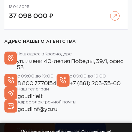
12.04.2025
Читать далее
37 098 000
₽
АДРЕС НАШЕГО АГЕНТСТВА
Наш адрес в Краснодаре
ул. имени 40-летия Победы, 39/1, офис
53
с 09:00 до 19:00
с 09:00 до 19:00
8 800 7770154
+7 (861) 203-35-60
Наш телеграм
gaudirielt
Адрес электронной почты
gaudiinf@ya.ru
Связаться
Быстрая ипотека
Мы используем файлы cookie. Соглашение об