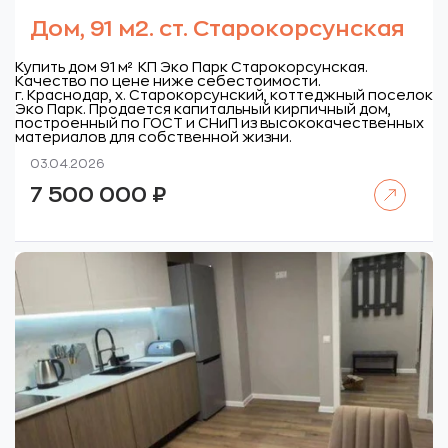
Дом, 91 м2. ст. Старокорсунская
Купить дом 91 м² КП Эко Парк Старокорсунская.
Качество по цене ниже себестоимости.
г. Краснодар, х. Старокорсунский, коттеджный поселок
Эко Парк.
Продается капитальный кирпичный дом,
построенный по ГОСТ и СНиП из высококачественных
материалов для собственной жизни.
03.04.2026
Читать далее
7 500 000
₽