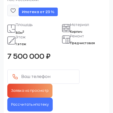
Ипотека от 23 %
Площадь
Материал
Кирпич
2
80м
Ремонт
Этаж
Предчистовая
1 этаж
7 500 000
₽
Рассчитать ипотеку