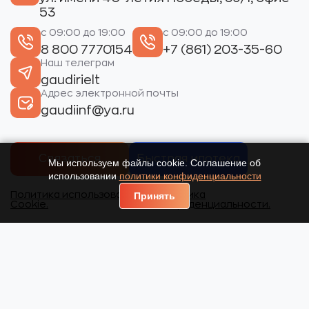
53
с 09:00 до 19:00
с 09:00 до 19:00
8 800 7770154
+7 (861) 203-35-60
Наш телеграм
gaudirielt
Адрес электронной почты
gaudiinf@ya.ru
Связаться
Быстрая ипотека
Мы используем файлы cookie. Соглашение об
использовании
политики конфиденциальности
Политика использования
Политика
Принять
Cookie.
конфиденциальности.