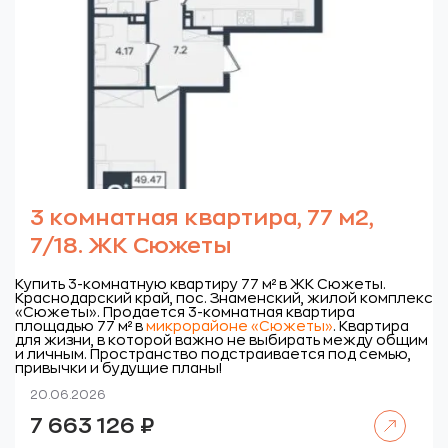
3 комнатная квартира, 77 м2,
7/18. ЖК Сюжеты
Купить 3-комнатную квартиру 77 м² в ЖК Сюжеты.
Краснодарский край, пос. Знаменский, жилой комплекс
«Сюжеты».
Продается 3-комнатная квартира
площадью 77 м² в
микрорайоне «Сюжеты»
. Квартира
для жизни, в которой важно не выбирать между общим
и личным. Пространство подстраивается под семью,
привычки и будущие планы!
20.06.2026
Читать далее
7 663 126
₽