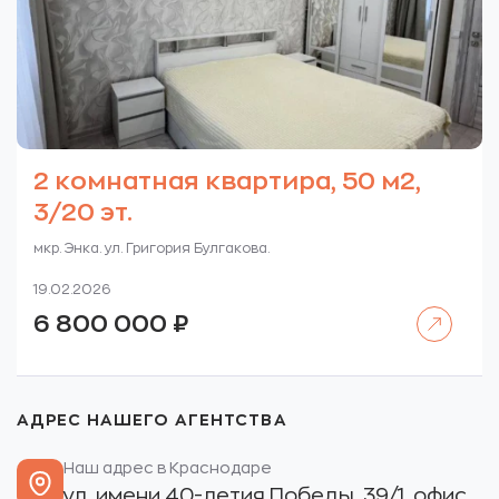
2 комнатная квартира, 50 м2,
3/20 эт.
мкр. Энка. ул. Григория Булгакова.
19.02.2026
Читать далее
6 800 000
₽
АДРЕС НАШЕГО АГЕНТСТВА
Наш адрес в Краснодаре
ул. имени 40-летия Победы, 39/1, офис