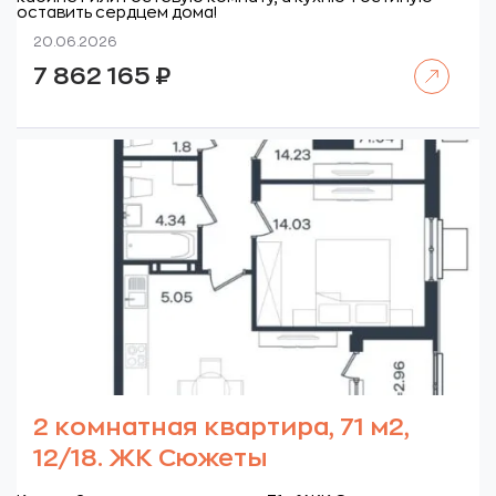
оставить сердцем дома!
20.06.2026
Читать далее
7 862 165
₽
2 комнатная квартира, 71 м2,
12/18. ЖК Сюжеты