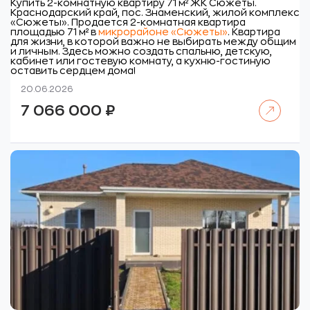
Купить 2-комнатную квартиру 71 м² ЖК Сюжеты.
Краснодарский край, пос. Знаменский, жилой комплекс
«Сюжеты».
Продается 2-комнатная квартира
площадью 71 м² в
микрорайоне «Сюжеты»
. Квартира
для жизни, в которой важно не выбирать между общим
и личным. Здесь можно создать спальню, детскую,
кабинет или гостевую комнату, а кухню-гостиную
оставить сердцем дома!
20.06.2026
Читать далее
7 066 000
₽