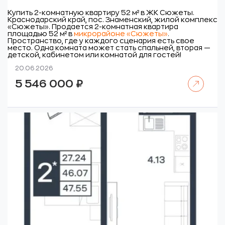
Купить 2-комнатную квартиру 52 м² в ЖК Сюжеты.
Краснодарский край, пос. Знаменский, жилой комплекс
«Сюжеты».
Продается 2-комнатная квартира
площадью 52 м² в
микрорайоне «Сюжеты»
.
Пространство, где у каждого сценария есть свое
место. Одна комната может стать спальней, вторая —
детской, кабинетом или комнатой для гостей!
20.06.2026
Читать далее
5 546 000
₽