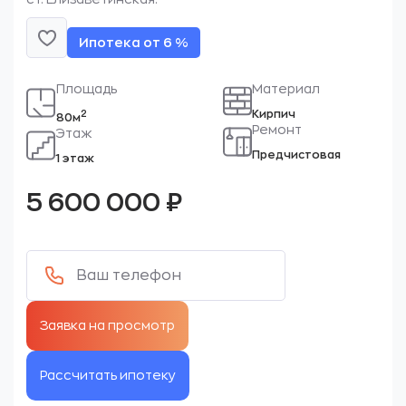
Ипотека от 6 %
Площадь
Материал
Кирпич
2
80м
Ремонт
Этаж
Предчистовая
1 этаж
5 600 000
₽
Рассчитать ипотеку