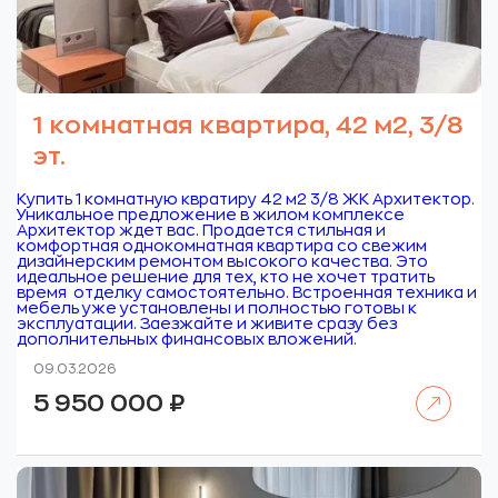
1 комнатная квартира, 42 м2, 3/8
эт.
Купить 1 комнатную квратиру 42 м2 3/8 ЖК Архитектор.
Уникальное предложение в жилом комплексе
Архитектор ждет вас. Продается стильная и
комфортная однокомнатная квартира со свежим
дизайнерским ремонтом высокого качества. Это
идеальное решение для тех, кто не хочет тратить
время отделку самостоятельно. Встроенная техника и
мебель уже установлены и полностью готовы к
эксплуатации. Заезжайте и живите сразу без
дополнительных финансовых вложений.
09.03.2026
Читать далее
5 950 000
₽