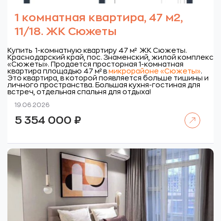
1 комнатная квартира, 47 м2,
11/18. ЖК Сюжеты
Купить 1-комнатную квартиру 47 м² ЖК Сюжеты.
Краснодарский край, пос. Знаменский, жилой комплекс
«Сюжеты».
Продается просторная 1-комнатная
квартира площадью 47 м² в
микрорайоне «Сюжеты»
.
Это квартира, в которой появляется больше тишины и
личного пространства. Большая кухня-гостиная для
встреч, отдельная спальня для отдыха!
19.06.2026
Читать далее
5 354 000
₽