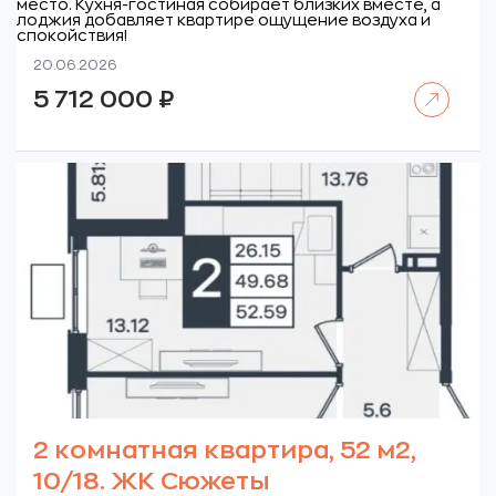
место. Кухня-гостиная собирает близких вместе, а
лоджия добавляет квартире ощущение воздуха и
спокойствия!
20.06.2026
Читать далее
5 712 000
₽
2 комнатная квартира, 52 м2,
10/18. ЖК Сюжеты