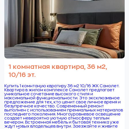
1 комнатная квартира, 36 м2,
10/16 эт.
Купить 1 комнтаную квратиру 36 м2 10/16 ЖК Самолет.
Квартира в жилом комплексе Самолет предлагает
уникальное сочетание высокого стиля и
максимальной функциональности. Это эксклюзивное
предложение для тех, кто ценит свое личное время и
безупречное качество. Современный ремонт
выполнен с использованием премиальных материалов
последнего поколения. Многоуровневое освещение
создает невероятно уютную атмосферу теплым
вечером. Встроенная мебель и бытовая техника уже
ждут новых владельцев внутри. Заезжайте и живите