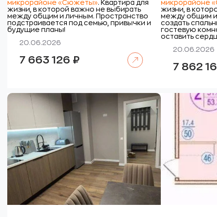
микрорайоне «Сюжеты»
. Квартира для
микрорайоне 
жизни, в которой важно не выбирать
жизни, в котор
между общим и личным. Пространство
между общим и
подстраивается под семью, привычки и
создать спальн
будущие планы!
гостевую комна
оставить сердц
20.06.2026
20.06.2026
Читать далее
7 663 126
₽
7 862 1