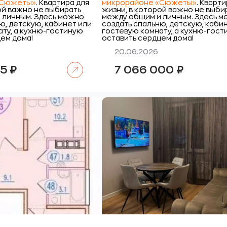
«Сюжеты»
. Квартира для
микрорайоне «Сюжеты»
. Кварт
ой важно не выбирать
жизни, в которой важно не выби
 личным. Здесь можно
между общим и личным. Здесь 
ю, детскую, кабинет или
создать спальню, детскую, каби
ту, а кухню-гостиную
гостевую комнату, а кухню-гос
ем дома!
оставить сердцем дома!
20.06.2026
Читать далее
65
₽
7 066 000
₽