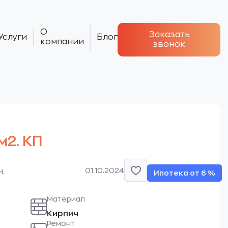
О
Заказать
Услуги
Блог
компании
звонок
м2. КП
.
01.10.2024
.
Ипотека от 6 %
Материал
Кирпич
Ремонт