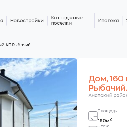
Коттеджные
а
Новостройки
Ипотека
поселки
м2. КП Рыбачий.
Дом, 160 
Рыбачий
Анапский район
Площадь
2
160м
Этаж