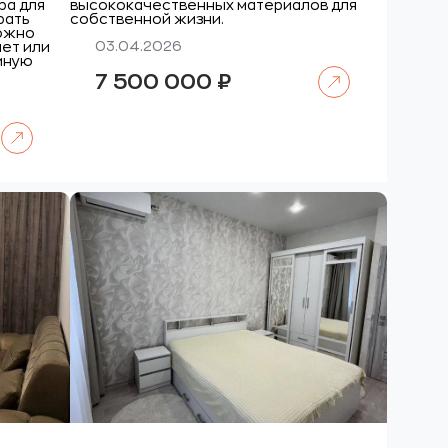
ира для
высококачественных материалов для
рать
собственной жизни.
можно
03.04.2026
нет или
тиную
Читать далее
7 500 000
₽
Читать далее