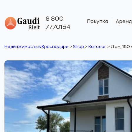
8 800
Покупка
Аренд
7770154
Недвижимость в Краснодаре
>
Shop
>
Каталог
>
Дом, 160 