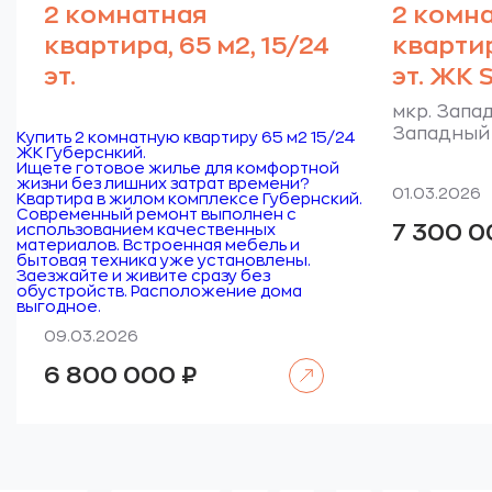
2 комнатная
2 комн
квартира, 65 м2, 15/24
квартир
эт.
эт. ЖК S
мкр. Запад
Западный 
Купить 2 комнатную квартиру 65 м2 15/24
ЖК Губерснкий.
Ищете готовое жилье для комфортной
жизни без лишних затрат времени?
01.03.2026
Квартира в жилом комплексе Губернский.
Современный ремонт выполнен с
7 300 
использованием качественных
материалов. Встроенная мебель и
бытовая техника уже установлены.
Заезжайте и живите сразу без
обустройств. Расположение дома
выгодное.
09.03.2026
Читать далее
6 800 000
₽