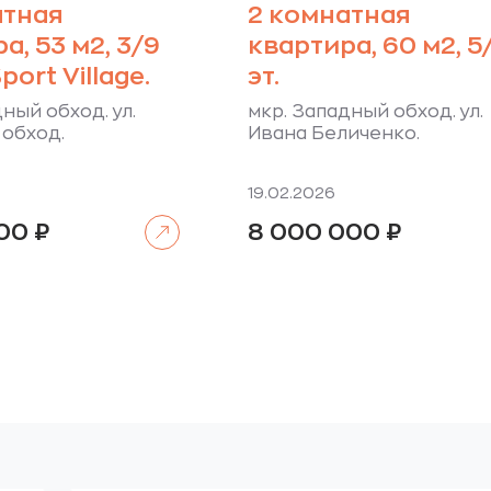
атная
2 комнатная
а, 53 м2, 3/9
квартира, 60 м2, 5
port Village.
эт.
ный обход. ул.
мкр. Западный обход. ул.
обход.
Ивана Беличенко.
19.02.2026
Читать далее
000
₽
8 000 000
₽