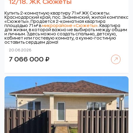
12/18. ЖК Сюжеты
Купить 2-комнатную квартиру 71 м² ЖК Сюжеты.
Краснодарский край, пос. Знаменский, жилой комплекс
«Сюжеты».
Продается 2-комнатная квартира
площадью 71 м² в
микрорайоне «Сюжеты»
. Квартира
для жизни, в которой важно не выбирать между общим
и личным. Здесь можно создать спальню, детскую,
кабинет или гостевую комнату, а кухню-гостиную
оставить сердцем дома!
20.06.2026
Читать далее
7 066 000
₽