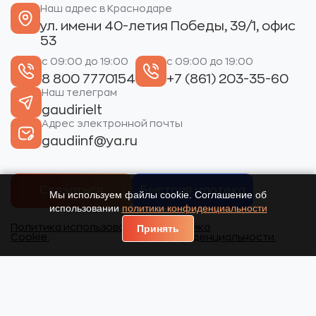
Наш адрес в Краснодаре
ул. имени 40-летия Победы, 39/1, офис
53
с 09:00 до 19:00
с 09:00 до 19:00
8 800 7770154
+7 (861) 203-35-60
Наш телеграм
gaudirielt
Адрес электронной почты
gaudiinf@ya.ru
Связаться
Быстрая ипотека
Мы используем файлы cookie. Соглашение об
использовании
политики конфиденциальности
Политика использования
Политика
Принять
Cookie.
конфиденциальности.