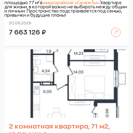
площадью 77 м² в
микрорайоне «Сюжеты»
. Квартира
для жизни, в которой важно не выбирать между общим
и личным. Пространство подстраивается под семью,
привычки и будущие планы!
20.06.2026
Читать далее
7 663 126
₽
2 комнатная квартира, 71 м2,