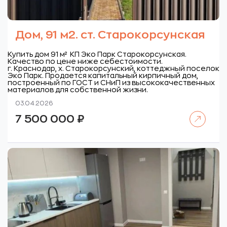
Дом, 91 м2. ст. Старокорсунская
Купить дом 91 м² КП Эко Парк Старокорсунская.
Качество по цене ниже себестоимости.
г. Краснодар, х. Старокорсунский, коттеджный поселок
Эко Парк.
Продается капитальный кирпичный дом,
построенный по ГОСТ и СНиП из высококачественных
материалов для собственной жизни.
03.04.2026
Читать далее
7 500 000
₽