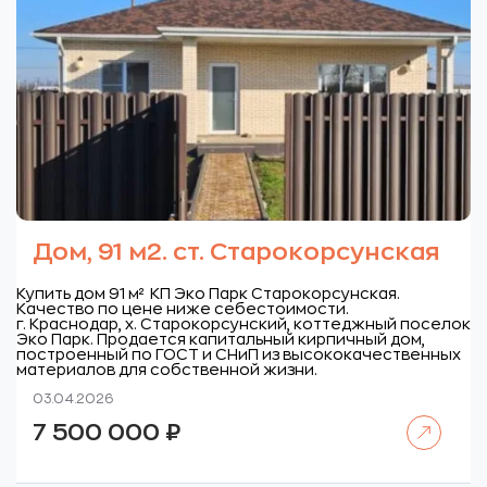
Дом, 91 м2. ст. Старокорсунская
Купить дом 91 м² КП Эко Парк Старокорсунская.
Качество по цене ниже себестоимости.
г. Краснодар, х. Старокорсунский, коттеджный поселок
Эко Парк.
Продается капитальный кирпичный дом,
построенный по ГОСТ и СНиП из высококачественных
материалов для собственной жизни.
03.04.2026
Читать далее
7 500 000
₽