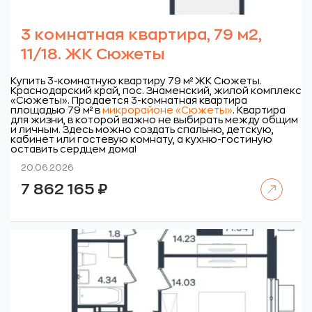
3 комнатная квартира, 79 м2,
11/18. ЖК Сюжеты
Купить 3-комнатную квартиру 79 м² ЖК Сюжеты.
Краснодарский край, пос. Знаменский, жилой комплекс
«Сюжеты».
Продается 3-комнатная квартира
площадью 79 м² в
микрорайоне «Сюжеты»
. Квартира
для жизни, в которой важно не выбирать между общим
и личным. Здесь можно создать спальню, детскую,
кабинет или гостевую комнату, а кухню-гостиную
оставить сердцем дома!
20.06.2026
Читать далее
7 862 165
₽