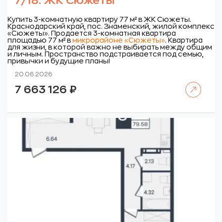
7/18. ЖК Сюжеты
Купить 3-комнатную квартиру 77 м² в ЖК Сюжеты.
Краснодарский край, пос. Знаменский, жилой комплекс
«Сюжеты».
Продается 3-комнатная квартира
площадью 77 м² в
микрорайоне «Сюжеты»
. Квартира
для жизни, в которой важно не выбирать между общим
и личным. Пространство подстраивается под семью,
привычки и будущие планы!
20.06.2026
Читать далее
7 663 126
₽