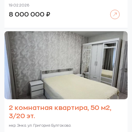
19.02.2026
Читать далее
8 000 000
₽
2 комнатная квартира, 50 м2,
3/20 эт.
мкр. Энка. ул. Григория Булгакова.