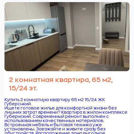
2 комнатная квартира, 65 м2,
15/24 эт.
Купить 2 комнатную квартиру 65 м2 15/24 ЖК
Губерснкий.
Ищете готовое жилье для комфортной жизни без
лишних затрат времени? Квартира в жилом комплексе
Губернский. Современный ремонт выполнен с
использованием качественных материалов.
Встроенная мебель и бытовая техника уже
установлены. Заезжайте и живите сразу без
обустройств. Расположение дома выгодное.