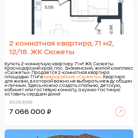
2 комнатная квартира, 71 м2,
12/18. ЖК Сюжеты
Купить 2-комнатную квартиру 71 м² ЖК Сюжеты.
Краснодарский край, пос. Знаменский, жилой комплекс
«Сюжеты».
Продается 2-комнатная квартира
площадью 71 м² в
микрорайоне «Сюжеты»
. Квартира
для жизни, в которой важно не выбирать между общим
и личным. Здесь можно создать спальню, детскую,
кабинет или гостевую комнату, а кухню-гостиную
оставить сердцем дома!
20.06.2026
Читать далее
7 066 000
₽