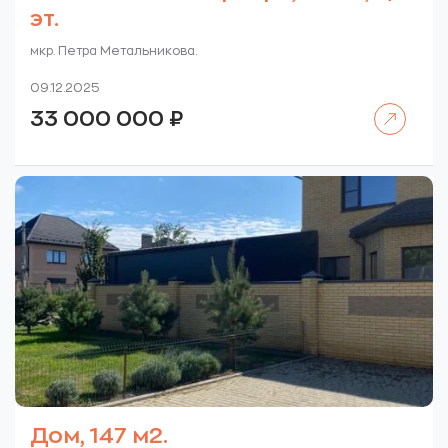
эт.
мкр. Петра Метальникова.
09.12.2025
Читать далее
33 000 000
₽
Дом, 147 м2.