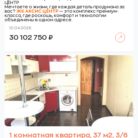
ЦЕНТР
Мечтаете о жизни, где каждая деталь продумана за
вас?
ЖК
АКСИС ЦЕНТР
— это комплекс премиум-
класса, где роскошь, комфорт и технологии
объединены в одном адресе.
10.04.2026
Читать далее
30 102 750
₽
1 комнатная квартира, 37 м2, 3/6