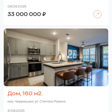
08.09.2025
Читать далее
33 000 000
₽
Дом, 160 м2.
мкр. Черемушки. ул. Степана Разина.
21.08.2025