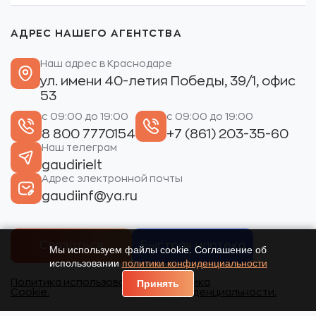
АДРЕС НАШЕГО АГЕНТСТВА
Наш адрес в Краснодаре
ул. имени 40-летия Победы, 39/1, офис
53
с 09:00 до 19:00
с 09:00 до 19:00
8 800 7770154
+7 (861) 203-35-60
Наш телеграм
gaudirielt
Адрес электронной почты
gaudiinf@ya.ru
Связаться
Быстрая ипотека
Мы используем файлы cookie. Соглашение об
использовании
политики конфиденциальности
Политика использования
Политика
Принять
Cookie.
конфиденциальности.