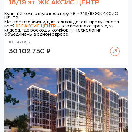
16/19 эт. ЖК АКСИС ЦЕНТР
Купить 3 комнатную квартиру 78 м2 16/19 ЖК АКСИС
ЦЕНТР
Мечтаете о жизни, где каждая деталь продумана за
вас?
ЖК
АКСИС ЦЕНТР
— это комплекс премиум-
класса, где роскошь, комфорт и технологии
объединены в одном адресе.
10.04.2026
Читать далее
30 102 750
₽