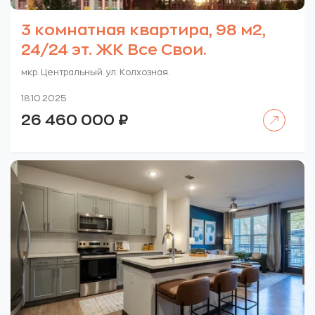
3 комнатная квартира, 98 м2,
24/24 эт. ЖК Все Свои.
мкр. Центральный. ул. Колхозная.
18.10.2025
Читать далее
26 460 000
₽