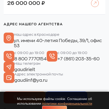
26 000 000
₽
АДРЕС НАШЕГО АГЕНТСТВА
Наш адрес в Краснодаре
ул. имени 40-летия Победы, 39/1, офис
53
с 09:00 до 19:00
с 09:00 до 19:00
8 800 7770154
+7 (861) 203-35-60
Наш телеграм
gaudirielt
Адрес электронной почты
gaudiinf@ya.ru
Связаться
Быстрая ипотека
Мы используем файлы cookie. Соглашение об
использовании
политики конфиденциальности