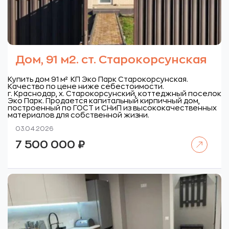
Дом, 91 м2. ст. Старокорсунская
Купить дом 91 м² КП Эко Парк Старокорсунская.
Качество по цене ниже себестоимости.
г. Краснодар, х. Старокорсунский, коттеджный поселок
Эко Парк.
Продается капитальный кирпичный дом,
построенный по ГОСТ и СНиП из высококачественных
материалов для собственной жизни.
03.04.2026
Читать далее
7 500 000
₽