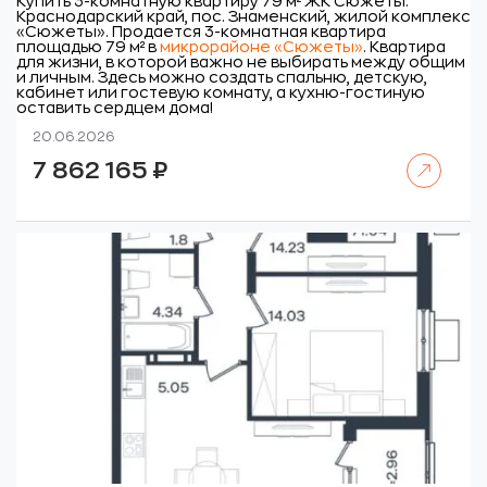
Купить 3-комнатную квартиру 79 м² ЖК Сюжеты.
Краснодарский край, пос. Знаменский, жилой комплекс
«Сюжеты».
Продается 3-комнатная квартира
площадью 79 м² в
микрорайоне «Сюжеты»
. Квартира
для жизни, в которой важно не выбирать между общим
и личным. Здесь можно создать спальню, детскую,
кабинет или гостевую комнату, а кухню-гостиную
оставить сердцем дома!
20.06.2026
Читать далее
7 862 165
₽