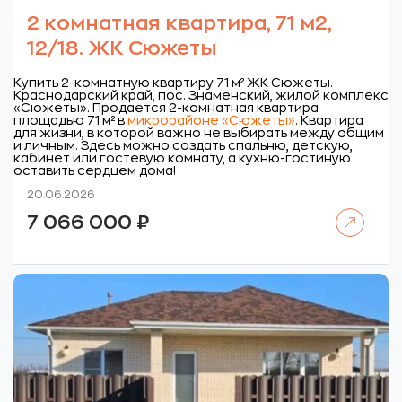
2 комнатная квартира, 71 м2,
12/18. ЖК Сюжеты
Купить 2-комнатную квартиру 71 м² ЖК Сюжеты.
Краснодарский край, пос. Знаменский, жилой комплекс
«Сюжеты».
Продается 2-комнатная квартира
площадью 71 м² в
микрорайоне «Сюжеты»
. Квартира
для жизни, в которой важно не выбирать между общим
и личным. Здесь можно создать спальню, детскую,
кабинет или гостевую комнату, а кухню-гостиную
оставить сердцем дома!
20.06.2026
Читать далее
7 066 000
₽