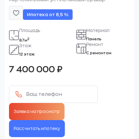
Ипотека от 8,5 %
Площадь
Материал
Панель
2
87м
Ремонт
Этаж
С ремонтом
12 этаж
7 400 000
₽
Рассчитать ипотеку