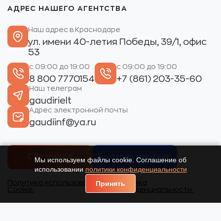
АДРЕС НАШЕГО АГЕНТСТВА
Наш адрес в Краснодаре
ул. имени 40-летия Победы, 39/1, офис
53
с 09:00 до 19:00
с 09:00 до 19:00
8 800 7770154
+7 (861) 203-35-60
Наш телеграм
gaudirielt
Адрес электронной почты
gaudiinf@ya.ru
Связаться
Быстрая ипотека
Мы используем файлы cookie. Соглашение об
использовании
политики конфиденциальности
Политика использования
Политика
Принять
Cookie.
конфиденциальности.