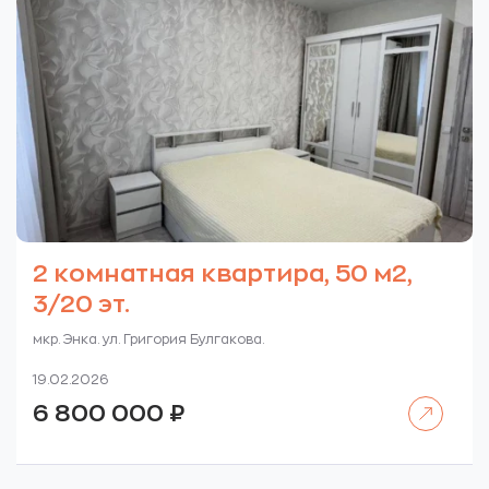
2 комнатная квартира, 50 м2,
3/20 эт.
мкр. Энка. ул. Григория Булгакова.
19.02.2026
Читать далее
6 800 000
₽