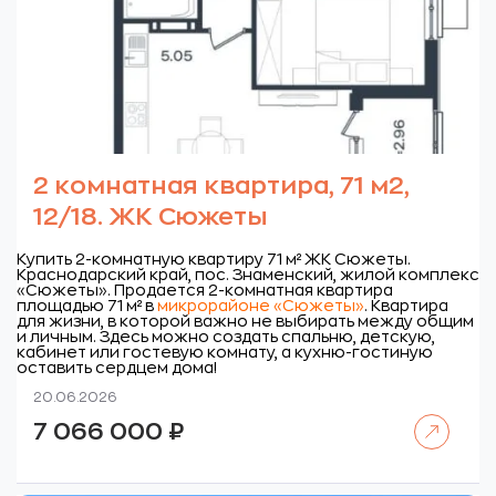
2 комнатная квартира, 71 м2,
12/18. ЖК Сюжеты
Купить 2-комнатную квартиру 71 м² ЖК Сюжеты.
Краснодарский край, пос. Знаменский, жилой комплекс
«Сюжеты».
Продается 2-комнатная квартира
площадью 71 м² в
микрорайоне «Сюжеты»
. Квартира
для жизни, в которой важно не выбирать между общим
и личным. Здесь можно создать спальню, детскую,
кабинет или гостевую комнату, а кухню-гостиную
оставить сердцем дома!
20.06.2026
Читать далее
7 066 000
₽