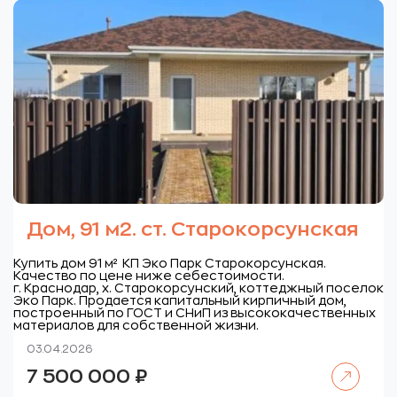
Дом, 91 м2. ст. Старокорсунская
Купить дом 91 м² КП Эко Парк Старокорсунская.
Качество по цене ниже себестоимости.
г. Краснодар, х. Старокорсунский, коттеджный поселок
Эко Парк.
Продается капитальный кирпичный дом,
построенный по ГОСТ и СНиП из высококачественных
материалов для собственной жизни.
03.04.2026
Читать далее
7 500 000
₽