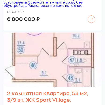
установлены. Заезжайте и живите сразу без
обустройств. Расположение дома выгодное.
09.03.2026
Читать далее
6 800 000
₽
2 комнатная квартира, 53 м2,
3/9 эт. ЖК Sport Village.