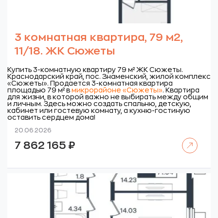
3 комнатная квартира, 79 м2,
11/18. ЖК Сюжеты
Купить 3-комнатную квартиру 79 м² ЖК Сюжеты.
Краснодарский край, пос. Знаменский, жилой комплекс
«Сюжеты».
Продается 3-комнатная квартира
площадью 79 м² в
микрорайоне «Сюжеты»
. Квартира
для жизни, в которой важно не выбирать между общим
и личным. Здесь можно создать спальню, детскую,
кабинет или гостевую комнату, а кухню-гостиную
оставить сердцем дома!
20.06.2026
Читать далее
7 862 165
₽