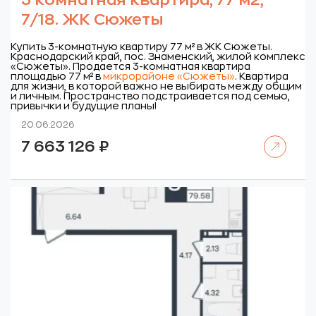
3 комнатная квартира, 77 м2,
7/18. ЖК Сюжеты
Купить 3-комнатную квартиру 77 м² в ЖК Сюжеты.
Краснодарский край, пос. Знаменский, жилой комплекс
«Сюжеты».
Продается 3-комнатная квартира
площадью 77 м² в
микрорайоне «Сюжеты»
. Квартира
для жизни, в которой важно не выбирать между общим
и личным. Пространство подстраивается под семью,
привычки и будущие планы!
20.06.2026
Читать далее
7 663 126
₽